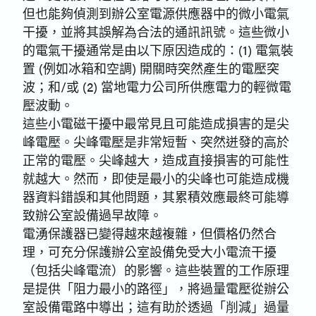
但也能夠偵測到辦公室電源供應器中的微小電氣
干擾，並將其誤解為合法的通訊訊號。這些微小
的電氣干擾通常是由以下原因造成的：(1) 電氣裝
置 (例如冰箱和空調) 開關時突然產生的電壓突
波；和/或 (2) 當地電力公司所供應電力的輕微電
壓波動。
這些小電磁干擾中最常見且可能造成損害的是尖
峰電壓。尖峰電壓是非常短暫、突然迸發的高於
正常的電壓。尖峰越大，造成直接損害的可能性
就越大。然而，即使是最小的尖峰也可能造成機
器資料錯誤和其他問題，其累積效應最終可能導
致辦公室設備過早故障。
電湧保護器已變得越來越複雜，但價格仍然合
理，可充分保護辦公室設備免受大小電流干擾
（包括尖峰電流）的影響。這些裝置的工作原理
是提供「阻力最小的路徑」，將過量電壓從辦公
室設備電路中導出；這有助於透過「削減」過量