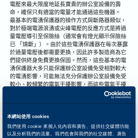
電壓來最大限度地延長寶貴的辦公室設備的壽
命，確保只有適當的電量才能通過這些機器。
最基本的電湧保護器的操作方式與斷路器類似，
對於極端電源浪湧或尖峰電壓的反應方式是將過
量電壓導引至保險絲（通常會有燈光顯示保險絲
已 「燒斷」）。由於這些電湧保護器在每次暴露
於過量電壓後都需要更換，因此許多製造商為它
們提供終身免費更換保固。然而，這些基本的電
湧保護器大多只能保護辦公室設備免受相對較大
的電湧影響，可能無法充分保護辦公室設備免受
較小、較頻繁的電氣干擾影響，而這些電氣干擾
可能會造成長期的有害影響。
許多更精密的突波保護器利用金屬氧化物變阻器
(MOV) 來重新傳導過量的電壓，同時也結合斷路
器來防止持續的過電壓。金屬氧化物變阻器
本網站使用 cookies
(MOV) 是由一種在一定電壓下具有高抗電性的材
我們使用 cookie 來個人化內容和廣告、提供社交媒體功能
料製成。因此，在浪湧保護器中使用 MOV 時，
以及分析我們的流量。我們也會與我們的社交媒體、廣告