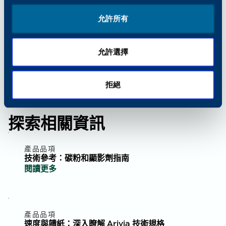
定金額的損失。這些保固的價值從幾千美元到幾
百萬美元不等，視製造商和個別電湧保護器的複
允許所有
雜程度而定。因此，許多終端使用者將連接設備
保固的電湧保護器視為「保險單」，也就是說，
他們知道即使電湧保護器失效，他們的辦公室設
允許選擇
備也能獲得全面保障。
拒絕
探索相關資訊
產品品項
技術參考：碳粉和顯影劑指南
閱讀更多
產品品項
速度與饋紙：深入瞭解 Arivia 技術規格