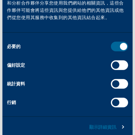
其設計不會對接收 「正常 」電壓的交流電源線
和分析合作夥伴分享您使用我們網站的相關資訊，這些合
造成任何影響；但是，當電壓超過某個臨界值
作夥伴可能會將這些資訊與您提供給他們的其他資訊或他
時，MOV 的電阻會立即下降，為過量電壓提供
們從您使用其服務中收集到的其他資訊結合起來。
阻力最小的通路。採用 MOV 的突波保護器在設
計上具有相對較小的電氣公差，通常可以保護辦
公室設備免受大小電氣干擾的影響。
同
必要的
意
當其他電源 (例如螢光燈、附近的廣播電台，甚
選
至是經過的汽車引擎) 發出的電能可被辦公室的
擇
電線吸收，或直接被辦公室設備本身吸收時，便
偏好設定
會產生電磁干擾 (EMI) 和無線電頻率干擾
(RFI)。如果長時間暴露在 EMI 和/或 RFI 之下，
統計資料
影印機、印表機、傳真機或其他電子裝置的電子
電路可能會受到不利影響。
行銷
電湧保護器最重要的特點或許是製造商對產品性
能所提供的連線設備保固。連接設備保固聲明，
如果在使用特定的電湧保護器時有任何設備損
壞，該電湧保護器的製造商將賠償最終使用者特
顯示詳細資訊