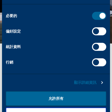
同
必要的
意
選
擇
偏好設定
有用的指南和見解
我們的支援影片
統計資料
進入開頓的 YouTube 頻道，觀看技術影片、教學和
產品透視。從研發到卓越色彩，我們的影片提供有用
行銷
的資源來回答您的問題。如需完整的指南、示範和行
銷資料庫，請造訪我們的頻道，探索開頓 如何以專
業內容支援您的業務。
顯示詳細資訊
瀏覽我們的視訊庫
允許所有