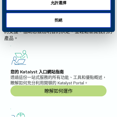
允許選擇
尋找更多支援您業務的方式
搜尋其他解決方案
探索更多資源以提升您使用開頓經驗。從我們的線上
拒絕
目錄導覽到購買說明和常見問題，這些連結提供額外
的支援，協助您做出明智的決定，並輕鬆瀏覽我們的
產品。
您的 Katalyst 入口網站指南
透過這份一站式服務的所有功能、工具和優點概述，
瞭解如何充分利用開頓的 Katalyst Portal。
瞭解如何運作