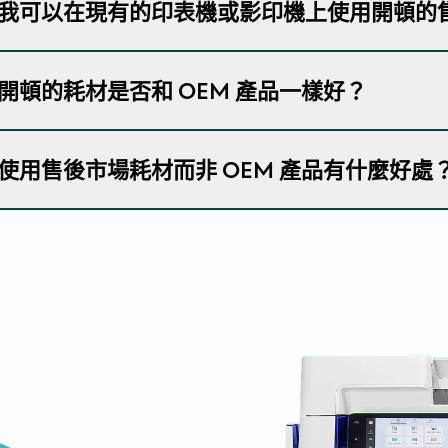
售後市場耗材是指由第三方製造商（如開頓）生產的打印
我可以在現有的印表機或影印機上使用開頓的
件，作為原始設備製造商（OEM）產品的替代品。我們的
的情況下，提供更具成本效益與永續性的選擇。
是的，開頓的售後市場耗材相容於各種領先製造商的印表機、影
開頓的耗材是否和 OEM 產品一樣好？
Ricoh、Konica Minolta 等。
是的！我們的產品經過設計和測試，可達到或超過 OEM
使用售後市場耗材而非 OEM 產品有什麼好處
件、耗材和硒鼓是「OEM 同等級」產品。我們嚴格的品質
的可靠性、效率和列印品質。
在此
瞭解更多關於我們產品
節省成本：售後市場耗材比 OEM 替換品更經濟實惠
高品質效能：我們的耗材都經過嚴格測試，以確保符合或
廣泛的產品範圍：開頓 為各種印表機和影印機品牌提
永續性：我們的售後供應品大多是可回收的，並且採