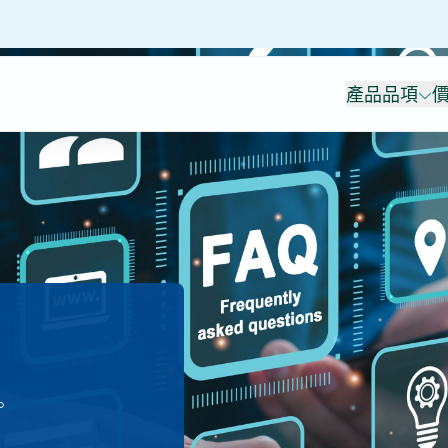
產品品項
價
。