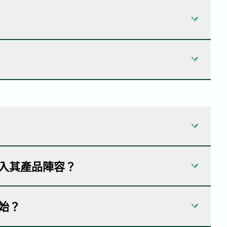
「開始 」
頁面，填寫諮詢表。我們的團隊會審核
」
填寫申請表，以取得開頓 線上目錄的使用權。提
申請。
區的全球配送中心運送產品。我們的配送網路旨
的企業購買 Arivia MFP 或開頓 產品，請
尋
所在地而異，但您的訂單一經寄出，您總是會收
開頓 經銷商會為其特定國家內的客戶提供專門服
d
頁面完成註冊程序。
我們的
地點頁面
，尋找離您最近的辦事處。
要求，請填寫並提交「
聯絡我
們」頁面上的表格。
r) 或一體成型印表機 (All-in-One Printer) 是一種
加入其產品陣容？
能事務機，您可以從單一、易於使用的裝置打
功能事務機可簡化您的工作流程，在一個地方提供您所
和支持，這意味著沒有來自OEM的直接競爭。這使得
開始？
差異化競爭，以及為他們量身定制的計劃。通過與強大