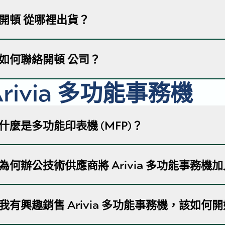
如果您有興趣銷售Arivia多功能事務機，請造訪我們的
開頓 從哪裡出貨？
您提交的資料，並聯絡您如何完成註冊程序。
如果您有興趣購買/銷售開頓 耗材產品，請「開頓
始
交表格後，開頓 代表將在 48 小時內審核並回覆您的
開頓從位於美國、荷蘭、墨西哥、巴西和新加坡等主要地
如何聯絡開頓 公司？
如果您不從事辦公室設備或影像耗材的轉售業務，但您想為您
在確保及時向全球客戶送貨。運送時間和費用可能因您的
找您附近的授權經銷商
！
到追蹤資訊。在開頓 不具備配送能力的地區，經授權的
Arivia 多功能事務機
務。
如果您已準備好成為開頓 合作夥伴，請造訪
Get Starte
如果您正在尋找當地開頓 辦事處的聯絡資訊，請造訪
如果您希望開頓 代表與您聯絡，或您有特定的問題或
什麼是多功能印表機 (MFP)？
多功能事務機 (MFP)、多功能印表機 (Multifunction Printe
為何辦公技術供應商將 Arivia 多功能事務機
多功能裝置，可將多種功能整合到一台機器中。使用多功
印、複印、掃描和傳真文件。開頓設計的 Arivia 多
需的一切，讓您的辦公室更有效率和生產力。
Arivia多功能事務機是通過獨立的辦公技術提供商銷售
我有興趣銷售 Arivia 多功能事務機，該如何
Arivia的合作夥伴可以受益於更高的利潤，有意義的