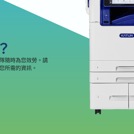
？
隊隨時為您效勞。請
您所需的資訊。