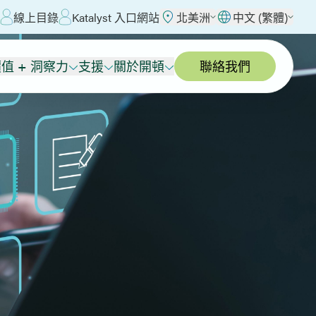
線上目錄
Katalyst 入口網站
北美洲
中文 (繁體)
值 + 洞察力
支援
關於開頓
聯絡我們