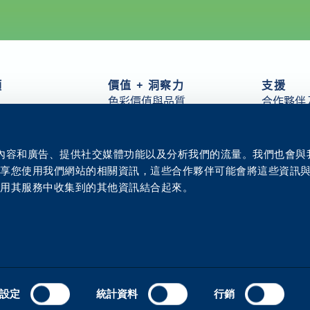
項
價值 + 洞察力
支援
色彩價值與品質
合作夥伴
件
永續性
常見問題
客戶服務
Arivia 資
分佈
所有資源
個人化內容和廣告、提供社交媒體功能以及分析我們的流量。我們也會
洞察力
聯絡我們
分享您使用我們網站的相關資訊，這些合作夥伴可能會將這些資訊
創新中心
使用其服務中收集到的其他資訊結合起來。
設定
統計資料
行銷