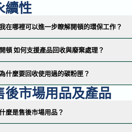
的本地供應商合作，開頓 確保Arivia最終用戶獲得卓越
永續性
如果您有興趣銷售Arivia多功能事務機，請造訪我們的
「
交的資料，並聯絡您如何完成註冊程序。
我在哪裡可以進一步瞭解開頓的環保工作？
請造訪我們的
永續發展頁面
，進一步了解開頓在環保方面
開頓 如何支援產品回收與廢棄處理？
開頓擁有全面的回收計畫，鼓勵客戶回收使用過的影像耗
為什麼要回收使用過的碳粉匣？
提供方便的回收選項，並提供資源協助客戶在產品生命週
最少，並支持循環經濟。
售後市場用品及產品
回收碳粉匣以及其他印表機耗材，例如墨水匣、鼓裝置和
場。碳粉匣回收後，會進行清潔、維修、重新注入新的碳
何創造出創新且永續的產品，請參閱我們的
Innovation H
什麼是售後市場用品？