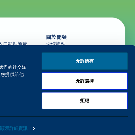
關於開頓
入口網站導覽
全球據點
新聞
源
人才招募
允許所有
與開頓一起起步
與我們的社交媒
與您提供給他
允許選擇
拒絕
隱私權政策
條款及細則
顯示詳細資訊