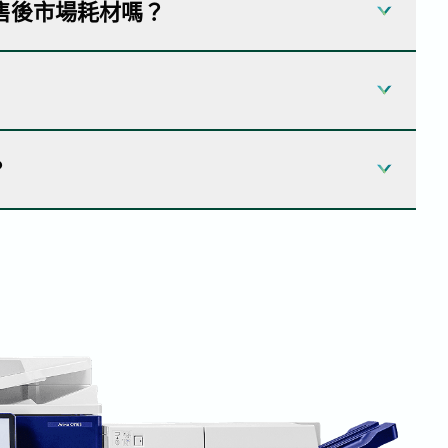
元件，如碳粉匣、鼓單元、成像單元和維護套
售後市場耗材嗎？
耗材設計可與 OEM 裝置相容，並在不犧牲效能
印機和多功能裝置，例如 Xerox、Canon、
 產品的品質和性能標準。這就是為什麼我們的零
？
控制流程確保我們的產品提供與 OEM 耗材相同
的色彩價值和品質的資訊。
，可降低您的整體列印成本。
超越 OEM 品質標準。
供廣泛的產品選擇，為您的企業提供更多的選擇。
用環保方式生產。