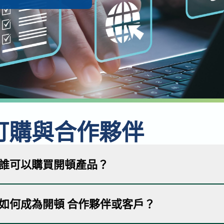
訂購與合作夥伴
誰可以購買開頓產品？
開頓的客戶是轉售辦公設備和影像耗材市場的經銷商。目
如何成為開頓 合作夥伴或客戶？
一長串
值得信賴的經銷商和分銷商
，企業可以與他們聯繫