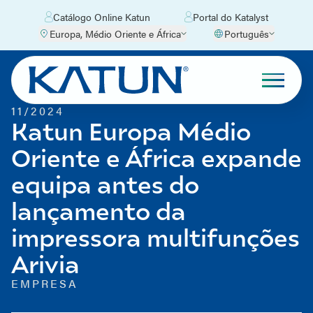
Catálogo Online Katun
Portal do Katalyst
Europa, Médio Oriente e África
Português
11/2024
Katun Europa Médio
Oriente e África expande
equipa antes do
lançamento da
impressora multifunções
Arivia
EMPRESA