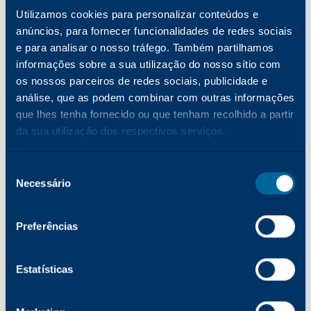
Sobre a Katun
Utilizamos cookies para personalizar conteúdos e
Com sede em Minneapolis, Minnesota, EUA,
anúncios, para fornecer funcionalidades de redes sociais
a Katun Corporation (Katun) é um dos
e para analisar o nosso tráfego. Também partilhamos
principais fornecedores mundiais de
informações sobre a sua utilização do nosso sítio com
consumíveis de imagem equivalentes a
os nossos parceiros de redes sociais, publicidade e
OEM e uma gama abrangente de produtos
análise, que as podem combinar com outras informações
e serviços para impressoras, fotocopiadoras
que lhes tenha fornecido ou que tenham recolhido a partir
e impressoras multifunções (MFPs). Em
da sua utilização dos respectivos serviços.
2024, a Katun lançou a Arivia, a sua
primeira linha de MFPs. A Katun tem mais
Seleção
Necessário
de 45 anos de experiência no sector da
de
tecnologia de escritório e serve
consentimento
aproximadamente 8.000 parceiros
Preferências
revendedores e distribuidores em todo o
mundo. Aproveitando a sua vasta
Estatísticas
experiência no sector, a Katun pretende
levar aos clientes o "Sucesso tornado