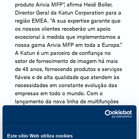
produto Arivia MFP”, afirma Heidi Boller,
Director Geral da Katun Corporation para a
região EMEA. “A sua expertise garante que
os nossos clientes receberão um apoio
excecional à medida que implementamos a
nossa gama Arivia MFP em toda a Europa.”
A Katun é um parceiro de confiança no
setor de fornecimento de imagem há mais
de 45 anos, fornecendo produtos e serviços
fiáveis e de alta qualidade que atendem às
necessidades em constante evolução das
empresas em todo o mundo. Com o
lançamento da nova linha de multifunções
Arivia, a Katun expande ainda mais o seu
compromisso com os clientes, oferecendo
tecnologia de ponta que melhora a
produtividade e a eficiência.
Este sítio Web utiliza cookies