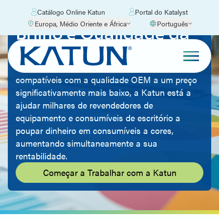
Catálogo Online Katun
Portal do Katalyst
Europa, Médio Oriente e África
Português
Brilho e Qualidade da
Cor
Ao oferecer consumíveis de impressão
compatíveis com a qualidade OEM a um preço
significativamente mais baixo, a Katun está a
ajudar milhares de revendedores de
equipamento e consumíveis de escritório a
poupar dinheiro em consumíveis a cores,
aumentando simultaneamente a sua
rentabilidade.
Começar a Trabalhar com a Katun