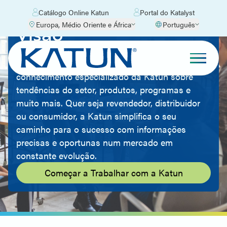
Catálogo Online Katun
Portal do Katalyst
Europa, Médio Oriente e África
Português
Visão
Amplie o seu conhecimento sobre o mercado de
equipamento de escritório graças ao
conhecimento especializado da Katun sobre
tendências do setor, produtos, programas e
muito mais. Quer seja revendedor, distribuidor
ou consumidor, a Katun simplifica o seu
caminho para o sucesso com informações
precisas e oportunas num mercado em
constante evolução.
Começar a Trabalhar com a Katun