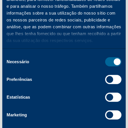
e para analisar o nosso tráfego. Também partilhamos
informações sobre a sua utilização do nosso sítio com
os nossos parceiros de redes sociais, publicidade e
EMPRESA
Katun entra em campo: construindo
análise, que as podem combinar com outras informações
relações mais fortes com revendedores por
que lhes tenha fornecido ou que tenham recolhido a partir
meio do marketing esportivo
da sua utilização dos respectivos serviços.
Ler mais
Seleção
Necessário
de
EMPRESA
consentimento
Inovação, valor e crescimento: uma visão
para 2026
Preferências
Ler mais
Estatísticas
PRODUTOS
Marketing
O que acontecerá com os dispositivos de
impressão dos escritórios quando a geração