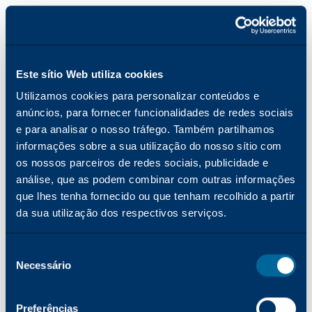
Este sítio Web utiliza cookies
Utilizamos cookies para personalizar conteúdos e
anúncios, para fornecer funcionalidades de redes sociais
e para analisar o nosso tráfego. Também partilhamos
informações sobre a sua utilização do nosso sítio com
os nossos parceiros de redes sociais, publicidade e
análise, que as podem combinar com outras informações
que lhes tenha fornecido ou que tenham recolhido a partir
da sua utilização dos respectivos serviços.
Seleção
Necessário
de
consentimento
Erro de aplicação: ocorreu uma exceção do lado do cliente ao
Preferências
carregar o site katun.com (consulte a consola do navegador