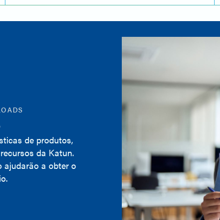
LOADS
s
ísticas de produtos,
 recursos da Katun.
o ajudarão a obter o
o.