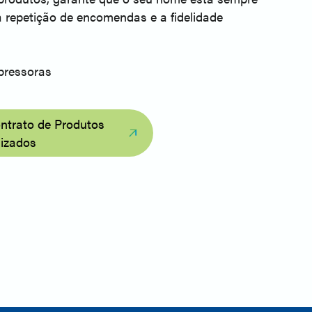
 repetição de encomendas e a fidelidade
pressoras
l
ontrato de Produtos
lizados