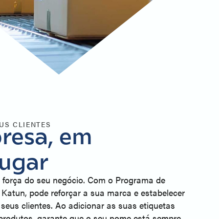
US CLIENTES
resa, em
Lugar
 força do seu negócio. Com o Programa de
Katun, pode reforçar a sua marca e estabelecer
seus clientes. Ao adicionar as suas etiquetas
produtos, garante que o seu nome está sempre