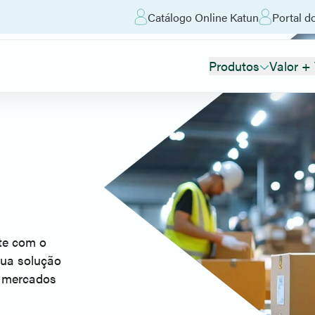
Catálogo Online Katun
Portal d
Produtos
Valor +
nte com o
sua solução
m mercados