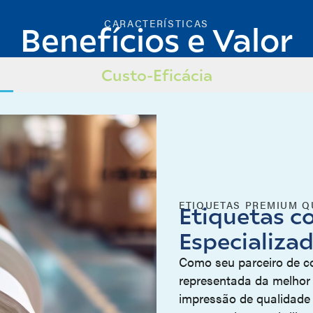
CARACTERÍSTICAS
Benefícios e Valor
Custo-Eficácia
ETIQUETAS PREMIUM Q
Etiquetas 
Especializa
Como seu parceiro de c
representada da melhor
impressão de qualidade 