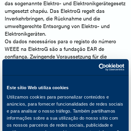
das sogenannte Elektro- und Elektronikgerätegesetz
umgesetzt chapéu. Das ElektroG regelt das
Inverkehrbringen, die Rücknahme und die
umweltgerechte Entsorgung von Elektro- und
Elektronikgeräten.
Os dados necessários para o registo do número
WEEE na ElektroG são a fundação EAR de
confiança. Zwingende Voraussetzung für die
Erlangung der WEEE-Nummer ist die jährliche
Stellung einer insolvenzsicheren Garantie für die
Finanzierung der Rücknahme und Entsorgung von in
Verkehr gebrachten Elektro- und Elektronikgeräten,
Este sítio Web utiliza cookies
die in privaten Haushalten verwendet werden
Utilizamos cookies para personalizar conteúdos e
können bzw. vom Verbraucher eingesetzt werden.
anúncios, para fornecer funcionalidades de redes sociais
Mit esta garantia será garantida, dass die
e para analisar o nosso tráfego. Também partilhamos
Entsorgung im Garantiefall finanziert wird. A Katun
informações sobre a sua utilização do nosso sítio com
Germany GmbH está em conformidade com o
os nossos parceiros de redes sociais, publicidade e