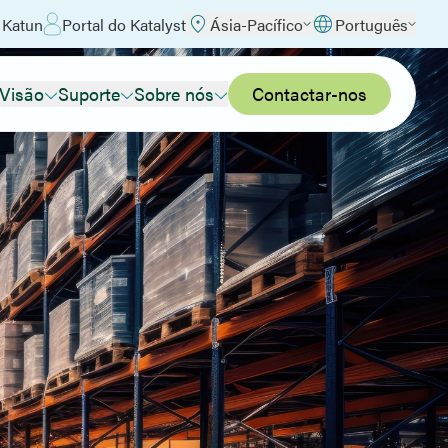
 Katun
Portal do Katalyst
Ásia-Pacífico
Português
 Visão
Suporte
Sobre nós
Contactar-nos