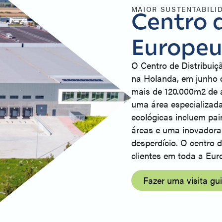
MAIOR SUSTENTABILI
Centro d
Europe
O Centro de Distribuiçã
na Holanda, em junho 
mais de 120.000m2 de á
uma área especializada
ecológicas incluem pai
áreas e uma inovador
desperdício. O centro d
clientes em toda a Euro
Fazer uma visita gu