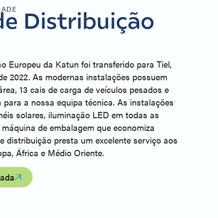
DADE
e Distribuição
u
o Europeu da Katun foi transferido para Tiel,
de 2022. As modernas instalações possuem
rea, 13 cais de carga de veículos pesados e
 para a nossa equipa técnica. As instalações
néis solares, iluminação LED em todas as
a máquina de embalagem que economiza
e distribuição presta um excelente serviço aos
pa, África e Médio Oriente.
iada