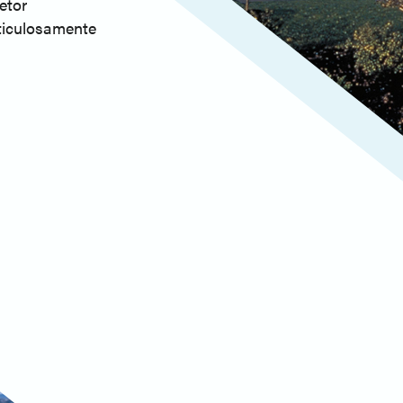
etor
iculosamente