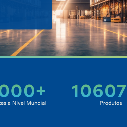
000
+
1060
tes a Nível Mundial
Produtos