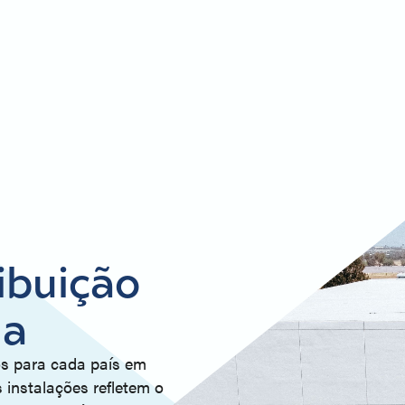
ibuição
na
os para cada país em
s instalações refletem o