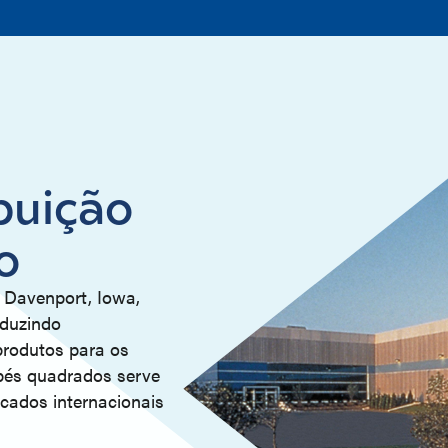
buição
o
 Davenport, Iowa,
eduzindo
produtos para os
 pés quadrados serve
cados internacionais