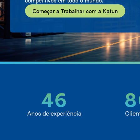
competitivos em todo o mundo.
Começar a Trabalhar com a Katun
46
8
Anos de experiência
Clien