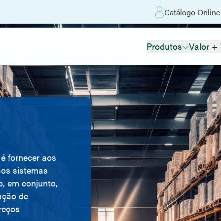
Catálogo Online
Produtos
Valor +
 é fornecer aos
ssos sistemas
o, em conjunto,
ação de
reços