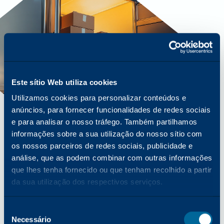
Este sítio Web utiliza cookies
Utilizamos cookies para personalizar conteúdos e
anúncios, para fornecer funcionalidades de redes sociais
e para analisar o nosso tráfego. Também partilhamos
informações sobre a sua utilização do nosso sítio com
os nossos parceiros de redes sociais, publicidade e
LOGÍSTICA FLEXÍVEL
análise, que as podem combinar com outras informações
Programa de envio direto
que lhes tenha fornecido ou que tenham recolhido a partir
Este programa é ideal para distribuidores grossistas
da sua utilização dos respectivos serviços.
ou clientes com necessidades de compras
consolidadas e com capacidade para gerir envios de
Seleção
contentores completos. A Katun oferece suporte
Necessário
de