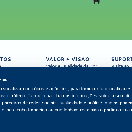
TOS
VALOR + VISÃO
SUPOR
e
Valor e Qualidade da Cor
Visita ao 
eis e Peças
Sustentabilidade
FAQs
e soluções de TI
Serviço de Apoio ao Cliente
Recursos 
kies
Distribuição
Todos os
ersonalizar conteúdos e anúncios, para fornecer funcionalidades
Visão
Contacta
 nosso tráfego. Também partilhamos informações sobre a sua util
Centro de Inovação
 parceiros de redes sociais, publicidade e análise, que as pod
 lhes tenha fornecido ou que tenham recolhido a partir da sua u