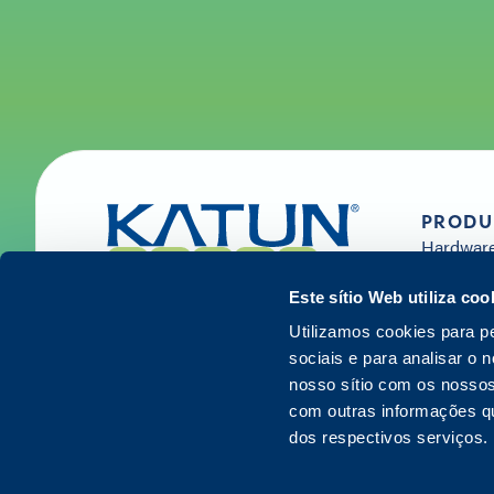
PRODU
Hardwar
Consumív
Software 
Este sítio Web utiliza coo
Serviços
Utilizamos cookies para p
sociais e para analisar o
nosso sítio com os nossos
com outras informações que
dos respectivos serviços.
© 2026 Katun. Todos os direitos reservados.