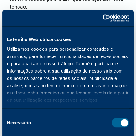
tensão.
Contaminação
A contaminação da lâmpada também pode
reduzir a vida útil da lâmpada. O pó, o óleo das
impressões digitais e outros contaminantes
Este sítio Web utiliza cookies
podem reduzir bastante a eficiência e a vida útil
Utilizamos cookies para personalizar conteúdos e
de uma lâmpada de halogéneo. Estes
anúncios, para fornecer funcionalidades de redes sociais
contaminantes criam frequentemente "pontos
e para analisar o nosso tráfego. Também partilhamos
quentes" - concentrações de energia térmica -
informações sobre a sua utilização do nosso sítio com
na superfície da lâmpada. Um ponto quente
os nossos parceiros de redes sociais, publicidade e
pode provocar o sobreaquecimento do filamento
análise, que as podem combinar com outras informações
de tungsténio, reduzindo a vida útil do filamento
que lhes tenha fornecido ou que tenham recolhido a partir
e, consequentemente, da própria lâmpada. Além
da sua utilização dos respectivos serviços.
disso, os pontos quentes podem levar a um
desequilíbrio na mistura de
Seleção
halogéneo/tungsténio, com o excesso de gás de
Necessário
de
tungsténio a escurecer a lâmpada
consentimento