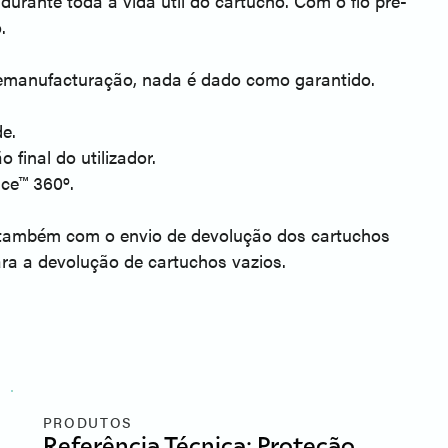
urante toda a vida útil do cartucho. Com o fio pré-
.
remanufacturação, nada é dado como garantido.
e.
final do utilizador.
ce™ 360º.
s também com o envio de devolução dos cartuchos
ara a devolução de cartuchos vazios.
PRODUTOS
Referência Técnica: Proteção