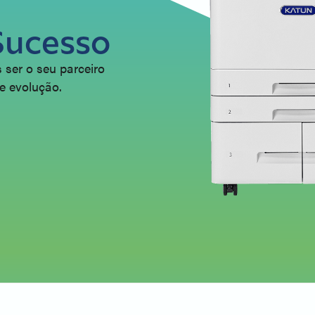
Sucesso
 ser o seu parceiro
e evolução.