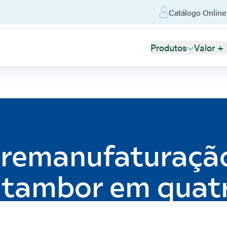
Catálogo Online
Produtos
Valor +
 remanufaturaçã
 tambor em quat