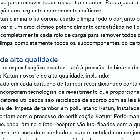
po para remover todos os contaminantes. Para ajudar a g
nção aos seguintes componentes críticos:
un elimina o fio corona usado e limpa todo o conjunto 
ar a um arco elétrico potencialmente catastrófico no fio
a completamente cada rolo de carga para remover todos 
limpa completamente todos os subcomponentes do cartu
de alta qualidade
 especificações exactas - até à pressão de binário de 
 Katun novos e de alta qualidade, incluindo:
talado em cada cartucho de tambor recondicionado conta 
 incorporam tecnologias de revestimento que proporcion
recetores utilizados são reciclados de acordo com as leis l
nas de limpeza de tambor em poliuretano Katun, instala
contam com o processo de certificação Katun® Performanc
ue, cada lâmina e fotorreceptor são lubrificados com a 
orona pré-cortado e banhado a ouro é instalado no conju