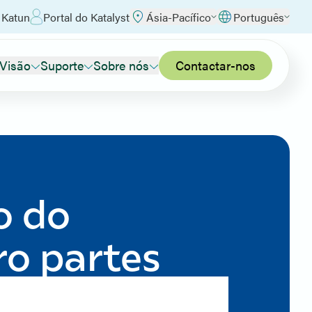
 Katun
Portal do Katalyst
Ásia-Pacífico
Português
 Visão
Suporte
Sobre nós
Contactar-nos
o do
ro partes