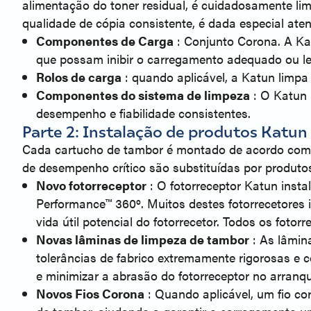
alimentação do toner residual, é cuidadosamente lim
qualidade de cópia consistente, é dada especial ate
Componentes de Carga
: Conjunto Corona. A Kat
que possam inibir o carregamento adequado ou lev
Rolos de carga
: quando aplicável, a Katun limp
Componentes do sistema de limpeza
: O Katun 
desempenho e fiabilidade consistentes.
Parte 2: Instalação de produtos Katun 
Cada cartucho de tambor é montado de acordo com as
de desempenho crítico são substituídas por produtos
Novo fotorreceptor
 : O fotorreceptor Katun ins
Performance™ 360º. Muitos destes fotorrecetores
vida útil potencial do fotorrecetor. Todos os fotor
Novas lâminas de limpeza de tambor
 : As lâmi
tolerâncias de fabrico extremamente rigorosas e 
e minimizar a abrasão do fotorreceptor no arranq
Novos Fios Corona
 : Quando aplicável, um fio c