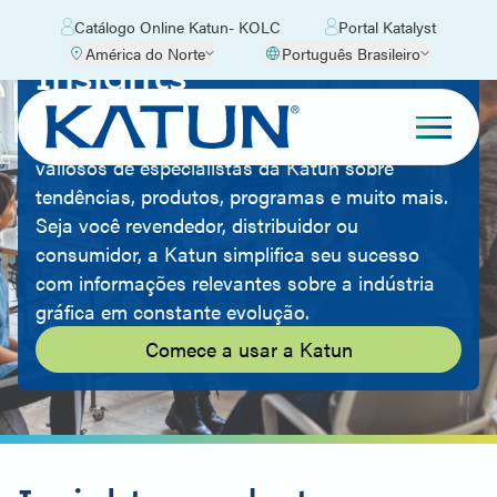
Catálogo Online Katun- KOLC
Portal Katalyst
América do Norte
Português Brasileiro
Insights
Amplie seu conhecimento sobre o mercado de
equipamentos de escritório com insights
valiosos de especialistas da Katun sobre
tendências, produtos, programas e muito mais.
Seja você revendedor, distribuidor ou
consumidor, a Katun simplifica seu sucesso
com informações relevantes sobre a indústria
gráfica em constante evolução.
Comece a usar a Katun