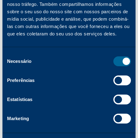
nosso tráfego. Também compartilhamos informações
sobre o seu uso do nosso site com nossos parceiros de
EMPRESA
mídia social, publicidade e análise, que podem combiná-
A Katun entra em campo: construindo
relações mais fortes com os revendedores
las com outras informações que você forneceu a eles ou
por meio do marketing esportivo
que eles coletaram do seu uso dos serviços deles.
Leia mais
Seleção
Necessário
de
EMPRESA
consentimento
Inovação, valor e crescimento: uma visão
para 2026
Preferências
Leia mais
Estatísticas
PRODUTOS
O que acontecerá com os dispositivos de
Marketing
impressão dos escritórios quando a geração
baby boomer se aposentar?
Leia mais