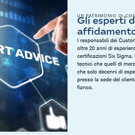
UN PATRIMONIO DI CO
Gli esperti d
affidament
I responsabili dei Cust
oltre 20 anni di esperie
certificazioni Six Sigma.
tecnici che quelli di mer
che solo decenni di esper
presso la sede del clien
fianco.