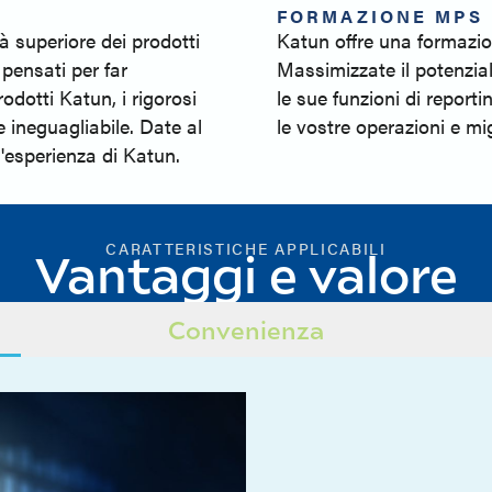
FORMAZIONE MPS 
tà superiore dei prodotti
Katun offre una formazi
pensati per far
Massimizzate il potenzia
rodotti Katun, i rigorosi
le sue funzioni di reporti
e ineguagliabile. Date al
le vostre operazioni e mig
l'esperienza di Katun.
CARATTERISTICHE APPLICABILI
Vantaggi e valore
Convenienza