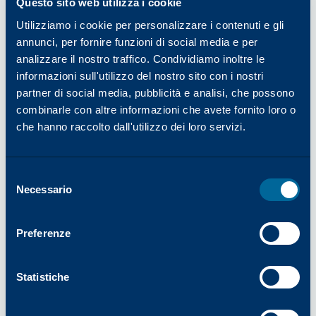
Questo sito web utilizza i cookie
possono ridurre notevolmente l'efficienza e la
durata di una lampada alogena. Questi
Utilizziamo i cookie per personalizzare i contenuti e gli
annunci, per fornire funzioni di social media e per
contaminanti spesso creano "punti caldi" -
analizzare il nostro traffico. Condividiamo inoltre le
concentrazioni di energia termica - sulla
informazioni sull'utilizzo del nostro sito con i nostri
superficie della lampadina. Un punto caldo può
partner di social media, pubblicità e analisi, che possono
causare il surriscaldamento del filamento di
combinarle con altre informazioni che avete fornito loro o
tungsteno, riducendo la durata del filamento e,
che hanno raccolto dall'utilizzo dei loro servizi.
di conseguenza, della lampada stessa. Inoltre, i
punti caldi possono portare a uno squilibrio
nella miscela alogeno/tungsteno, con un
Selezione
Necessario
eccesso di gas di tungsteno che scurisce
del
prematuramente la lampadina. Per evitare
consenso
problemi di contaminazione, ridurre al minimo il
Preferenze
contatto diretto con la parete del bulbo; le
lampade alogene devono essere avvolte in carta
Statistiche
protettiva o tenute per le estremità in ceramica.
Inoltre, assicurarsi di pulire accuratamente la