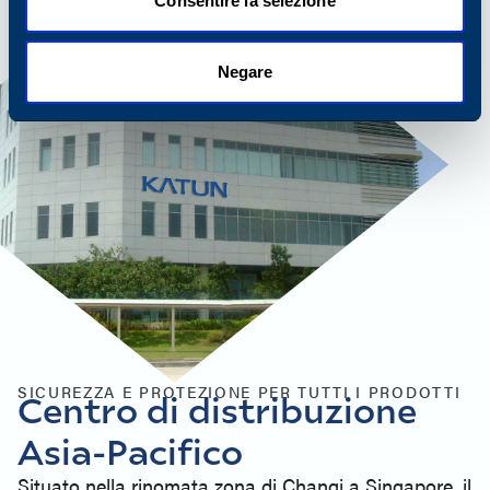
Consentire la selezione
Negare
SICUREZZA E PROTEZIONE PER TUTTI I PRODOTTI
Centro di distribuzione
Asia-Pacifico
Situato nella rinomata zona di Changi a Singapore, il