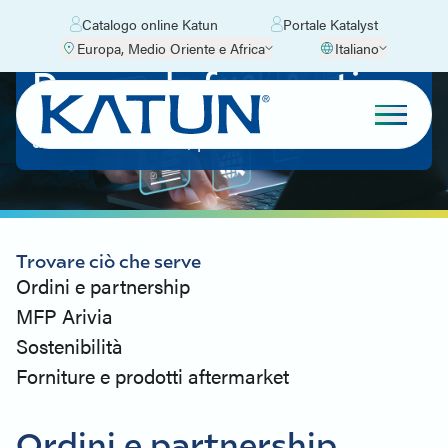
Catalogo online Katun
Portale Katalyst
Europa, Medio Oriente e Africa
Italiano
Domande frequenti
Ottenete le risposte alle domande più frequenti
dei nostri rivenditori, partner e clienti.
Trovare ciò che serve
Ordini e partnership
MFP Arivia
Sostenibilità
Forniture e prodotti aftermarket
Ordini e partnership