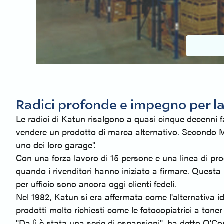
Radici profonde e impegno per la
Le radici di Katun risalgono a quasi cinque decenni fa
vendere un prodotto di marca alternativo. Secondo Ma
uno dei loro garage".
Con una forza lavoro di 15 persone e una linea di prodot
quando i rivenditori hanno iniziato a firmare. Questa 
per ufficio sono ancora oggi clienti fedeli.
Nel 1982, Katun si era affermata come l'alternativa i
prodotti molto richiesti come le fotocopiatrici a ton
"Da lì è stata una serie di espansioni", ha detto O'C