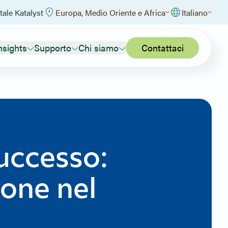
tale Katalyst
Europa, Medio Oriente e Africa
Italiano
nsights
Supporto
Chi siamo
Contattaci
successo:
ione nel