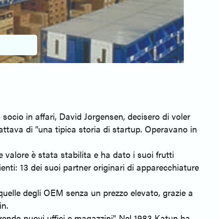
socio in affari, David Jorgensen, decisero di voler
ttava di "una tipica storia di startup. Operavano in
 valore è stata stabilita e ha dato i suoi frutti
enti: 13 dei suoi partner originari di apparecchiature
a quelle degli OEM senza un prezzo elevato, grazie a
in.
rendo nuovi uffici e magazzini". Nel 1983 Katun ha