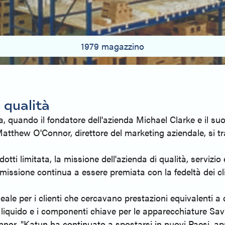
1979 magazzino
 qualità
, quando il fondatore dell'azienda Michael Clarke e il suo 
tthew O'Connor, direttore del marketing aziendale, si tra
ti limitata, la missione dell'azienda di qualità, servizio e
missione continua a essere premiata con la fedeltà dei cli
deale per i clienti che cercavano prestazioni equivalenti 
er liquido e i componenti chiave per le apparecchiature Sav
onnor. "Katun ha continuato a spostarsi in nuovi Paesi, ap