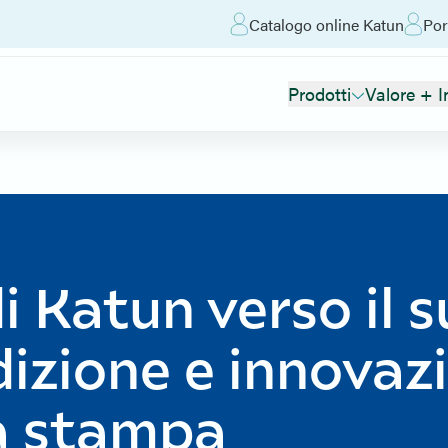
Catalogo online Katun
Por
Prodotti
Valore + I
di Katun verso il 
izione e innovaz
la stampa