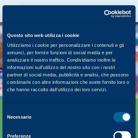
Catalogo online Katun
Portale Katalyst
Asia Pacifico
Italiano
La pagina che stavate
cercando è rimasta
Questo sito web utilizza i cookie
nella fotocopiatrice.
Utilizziamo i cookie per personalizzare i contenuti e gli
annunci, per fornire funzioni di social media e per
Ma abbiamo molti altri contenuti su come Katun
analizzare il nostro traffico. Condividiamo inoltre le
può semplificare il vostro successo!
informazioni sull'utilizzo del nostro sito con i nostri
Torna alla homepage
partner di social media, pubblicità e analisi, che possono
combinarle con altre informazioni che avete fornito loro o
che hanno raccolto dall'utilizzo dei loro servizi.
Selezione
Necessario
del
consenso
Preferenze