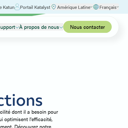
e Katun
Portail Katalyst
Amérique Latine
Français
upport
À propos de nous
Nous contacter
ctions
cilité dont il a besoin pour
optimisent l'efficacité,
nement. Découvrez notre