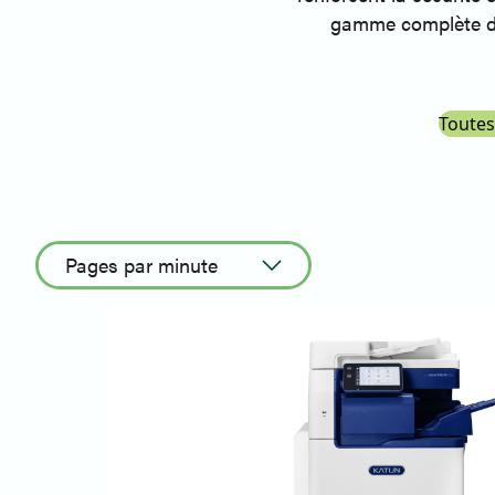
gamme complète de
Toutes
Pages par minute
Tri croissant
Trier par ordre
décroissant