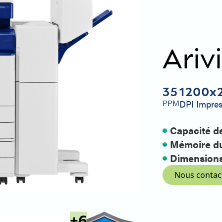
Ariv
35
1200x
PPM
DPI Impre
Capacité d
Mémoire du
Dimensions 
Nous contac
+
6