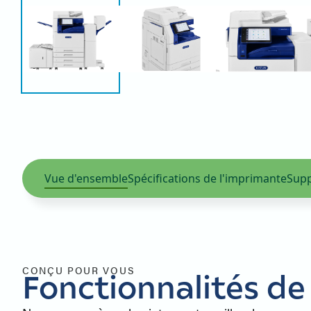
Vue d'ensemble
Spécifications de l'imprimante
Supp
CONÇU POUR VOUS
Fonctionnalités de