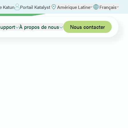
e Katun
Portail Katalyst
Amérique Latine
Français
upport
À propos de nous
Nous contacter