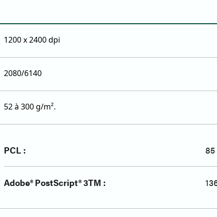
1200 x 2400 dpi
2080/6140
52 à 300 g/m².
PCL :
85 
Adobe® PostScript® 3TM :
13