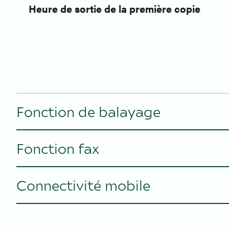
Heure de sortie de la première copie
Fonction de balayage
Fonction fax
Type de chargeur de documents
Capacité du chargeur de documents
Connectivité mobile
Vitesse de transmission
Vitesse de numérisation (recto/verso)
Mode de transmission
Airprint®