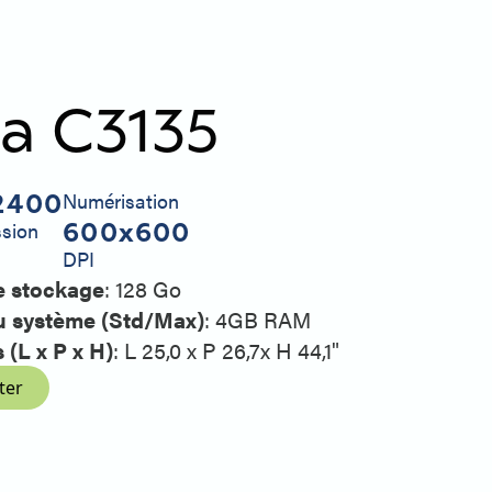
ia C3135
2400
Numérisation
600x600
ssion
DPI
e stockage
: 128 Go
 système (Std/Max)
: 4GB RAM
(L x P x H)
: L 25,0 x P 26,7x H 44,1"
ter