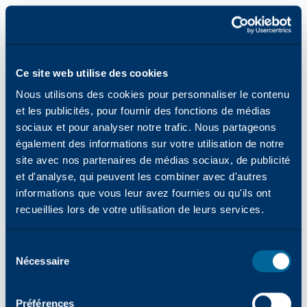
Ce site web utilise des cookies
Nous utilisons des cookies pour personnaliser le contenu
et les publicités, pour fournir des fonctions de médias
sociaux et pour analyser notre trafic. Nous partageons
également des informations sur votre utilisation de notre
site avec nos partenaires de médias sociaux, de publicité
et d'analyse, qui peuvent les combiner avec d'autres
informations que vous leur avez fournies ou qu'ils ont
recueillies lors de votre utilisation de leurs services.
Sélection
Nécessaire
des
consentements
Erreur d'application : une exception côté client s'est produite
Préférences
lors du chargement de katun.com (voir la console du navigateur