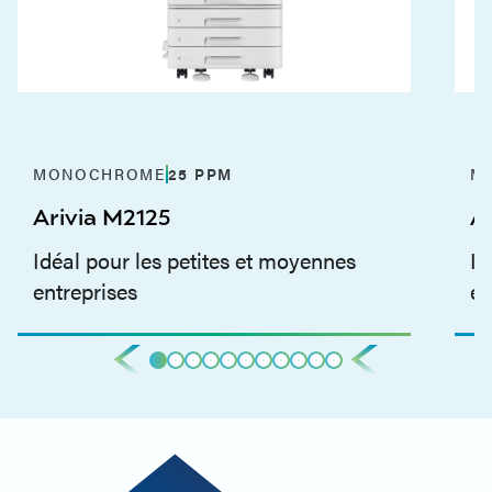
MONOCHROME
25
PPM
M
Arivia M2125
A
Idéal pour les petites et moyennes
Id
entreprises
en