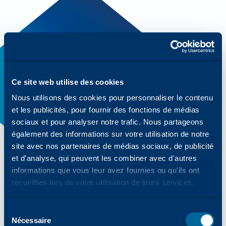
Ce site web utilise des cookies
Nous utilisons des cookies pour personnaliser le contenu
et les publicités, pour fournir des fonctions de médias
sociaux et pour analyser notre trafic. Nous partageons
également des informations sur votre utilisation de notre
site avec nos partenaires de médias sociaux, de publicité
et d'analyse, qui peuvent les combiner avec d'autres
informations que vous leur avez fournies ou qu'ils ont
recueillies lors de votre utilisation de leurs services.
UNE POLYVALENCE INÉGALÉE DANS LA
PRODUCTION D'ÉTIQUETTES
Imprimantes numériques
Sélection
Nécessaire
des