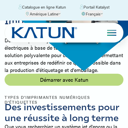
Catalogue en ligne Katun
Portail Katalyst
Amérique Latine
Français
Imprimantes
numériques d'étiquettes
Des conceptions hybrides modulaires aux centrales
électriques à base de toner, Katun fournit une
solution polyvalente pour chaque besoin, permettant
aux entreprises de redéfinir ce qui est possible dans
la production d'étiquetage et d'emballage.
Démarrer avec Katun
TYPES D'IMPRIMANTES NUMÉRIQUES
D'ÉTIQUETTES
Des investissements pour
une réussite à long terme
Que vous recherchiez un système jet d'encre ou la