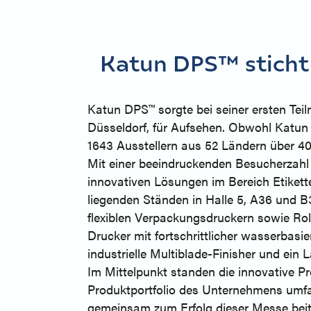
Katun DPS™ sticht 
Katun DPS™ sorgte bei seiner ersten Tei
Düsseldorf, für Aufsehen. Obwohl Katun
1643 Ausstellern aus 52 Ländern über 4
Mit einer beeindruckenden Besucherzahl 
innovativen Lösungen im Bereich Etikette
liegenden Ständen in Halle 5, A36 und 
flexiblen Verpackungsdruckern sowie Rol
Drucker mit fortschrittlicher wasserba
industrielle Multiblade-Finisher und ein L
Im Mittelpunkt standen die innovative P
Produktportfolio des Unternehmens umfas
gemeinsam zum Erfolg dieser Messe beitr