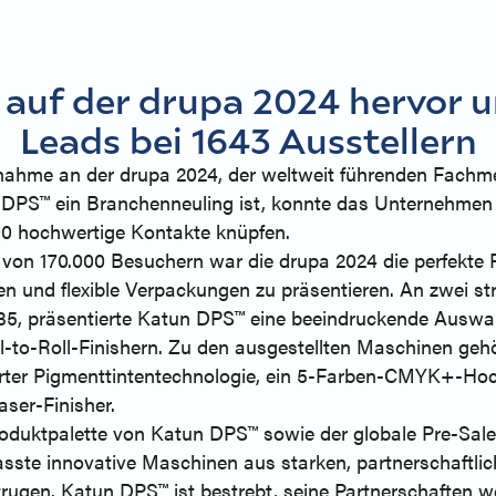
auf der drupa 2024 hervor u
Leads bei 1643 Ausstellern
lnahme an der drupa 2024, der weltweit führenden Fachm
 DPS™ ein Branchenneuling ist, konnte das Unternehmen
00 hochwertige Kontakte knüpfen.
von 170.000 Besuchern war die drupa 2024 die perfekte 
n und flexible Verpackungen zu präsentieren. An zwei str
B35, präsentierte Katun DPS™ eine beeindruckende Auswa
l-to-Roll-Finishern. Zu den ausgestellten Maschinen gehö
sierter Pigmenttintentechnologie, ein 5-Farben-CMYK+-H
aser-Finisher.
roduktpalette von Katun DPS™ sowie der globale Pre-Sal
ste innovative Maschinen aus starken, partnerschaftlic
ugen. Katun DPS™ ist bestrebt, seine Partnerschaften w