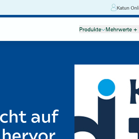
Katun Onl
Produkte
Mehrwerte + 
cht auf
 hervor