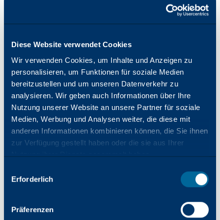
den Markt. Katun verfügt über mehr als 45
Jahre Erfahrung in der Bürotechnikbranche
und betreut weltweit rund 8.000 Händler-
Diese Website verwendet Cookies
und Distributionspartner. Mit seiner
Wir verwenden Cookies, um Inhalte und Anzeigen zu
umfassenden Branchenkenntnis möchte
personalisieren, um Funktionen für soziale Medien
Katun seinen Kunden "Success Made
bereitzustellen und um unseren Datenverkehr zu
Simple" bieten, d. h. Produkte und
analysieren. Wir geben auch Informationen über Ihre
Dienstleistungen, die auf Zuverlässigkeit,
Nutzung unserer Website an unsere Partner für soziale
Einfachheit und Innovation ausgerichtet
Medien, Werbung und Analysen weiter, die diese mit
sind.
www.katun.com
anderen Informationen kombinieren können, die Sie ihnen
zur Verfügung gestellt haben oder die sie aus Ihrer
Europäischer Medienkontakt -
Nutzung ihrer Dienste gesammelt haben.
Kim Bryant
Auswahl
Managerin für Marketingkommunikation
Erforderlich
mit
Kim.Bryant@Katun.com
Zustimmung
Globaler Medienkontakt -
Präferenzen
Allie Kern,