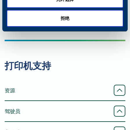
标准 DSPF
传输速度
移动连接
拒绝
进纸器容量
33.6 kbps
AirPrint®
130（双面自动、文档进纸器、单程、双面扫描）
传输模式
支持从iPhone、iPad或Mac进行无线打印
扫描速度（单工/双工）
ITU-T G3
打印机支持
Mopria® 打印服务
80 ipm 彩色、80 ipm 黑色/ 80 ipm 彩色、80 ipm
传真类型
黑色
支持从安卓设备（4.4及以上版本）进行无线打印
资源
直接传真、无纸传真
扫描纸张尺寸（最小/最大）
Mopria® 扫描
规格表
驾驶员
支持将文档无线扫描至安卓设备（4.4及以上版本）
最小
卡顿 Arivia M2125、M2130 和 M3135 规格表 - 英
A5
语、英语（英国）