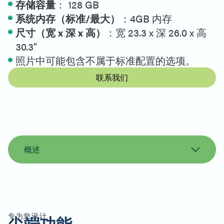
存储容量
： 128 GB
系统内存（标准/最大）
：4GB 内存
尺寸（宽 x 深 x 高）
：宽 23.3 x 深 26.0 x 高
30.3"
照片中可能包含不属于标准配置的选项。
联系我们
概述
概述
规格
打印机支持
同类产品
专为您设计
尖端功能
联系我们