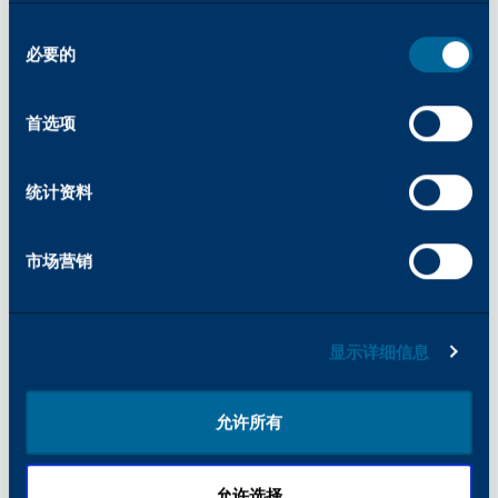
PCL：
同
85 种字体
必要的
意
选
择
首选项
Adobe® PostScript® 3TM：
136 种欧洲字体
统计资料
首次复制时间
市场营销
4.5 秒（A4 左页/Letter 左页）
显示详细信息
扫描功能
允许所有
文档进纸器类型
传真功能
允许选择