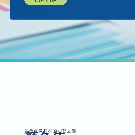
彩色成像耗材的明智之选