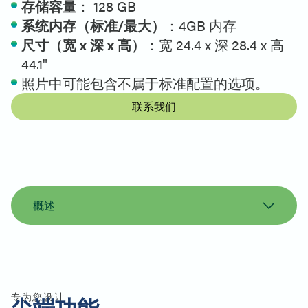
存储容量
： 128 GB
系统内存（标准/最大）
：4GB 内存
尺寸（宽 x 深 x 高）
：宽 24.4 x 深 28.4 x 高
44.1"
照片中可能包含不属于标准配置的选项。
联系我们
概述
概述
规格
打印机支持
同类产品
专为您设计
尖端功能
联系我们