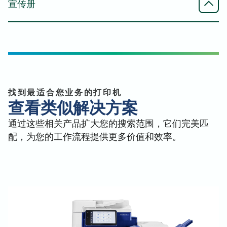
WiFi Direct（需选配WiFi网卡）
Mac - 打印驱动程序 - PDF 传真驱动程序
宣传册
黑白规格表 - 英语（英国）
（普通）
黑白规格表 - 德语
最大
支持智能手机、平板电脑和计算机无线连接并打印
黑白规格表 - 法语
開頓 Arivia M3145 - Mac - 列印驅動程式 - PDF Fax
A3
全系列手册
单色规格表 - 意大利语
驅動程式 (Common) - English (UK), English
黑白规格表 - 西班牙语
Arivia 全系列手册 - 西班牙语
Arivia 全线产品手册 - 意大利语
Mac - PS 打印机驱动程序（普通）
Arivia 全行手册（法语
扫描分辨率
用户手册
Arivia 全行手册（西班牙语
開頓 Arivia M3145 - Mac - PS 打印機驅動程式 (普
找到最适合您业务的打印机
Katun Arivia M3145 和 4155 - 用户手册 - 英语（英
Arivia 全线手册-德语
查看类似解决方案
通) - 英語, 英語 (UK)
600 x 600 dpi
国），英语
Arivia Full Line 小册子-英语、英语（英国）
通过这些相关产品扩大您的搜索范围，它们完美匹
Katun Arivia M3145 和 4155 - 用户手册 - 罗马尼亚
Mac - PDF 打印机驱动程序（普通）
配，为您的工作流程提供更多价值和效率。
语 - 罗马尼亚语
全行宣传册翻页
開頓 Arivia M3145 - Mac - PDF 印表機驅動程式
開頓 Arivia Full Line Brochure Flipbook - 英文
(Common) - 英文, 英文 (UK)
能源之星认证
開頓 Arivia Full Line 手冊翻頁 - 意大利文
开顿 Arivia M3145 - 能源之星认证 - English,
開頓 Arivia Full Line 手冊翻頁 - 法文
Linux - PDF 驱动程序（Red Hat）
English (UK)
開頓 Arivia Full Line 手冊翻頁 - 西班牙文
开顿 Arivia M3145 - Linux - PDF 驱动程序 (Red
開頓 Arivia Full Line 手冊翻頁 - 意大利文
Hat) - English, English (UK)
開頓 Arivia Full Line 手冊翻頁 - 西班牙文