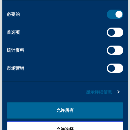
PCL：
同
85 种字体
必要的
意
选
择
首选项
Adobe® PostScript® 3TM：
136 种欧洲字体
统计资料
首次复制时间
市场营销
3.6 秒（A4 左页/Letter 左页）
显示详细信息
扫描功能
允许所有
文档进纸器类型
传真功能
允许选择