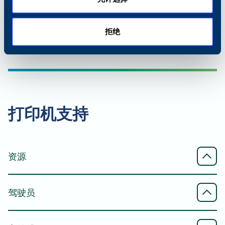
标准 DSPF
传输速度
移动连接
拒绝
进纸器容量
33.6 kbps
AirPrint®
130（双面自动、文档进纸器、单程、双面扫描）
传输模式
支持从iPhone、iPad或Mac进行无线打印
扫描速度（单工/双工）
ITU-T G3
打印机支持
Mopria® 打印服务
80 ipm 彩色、80 ipm 黑色/ 160 ipm 彩色、160
传真类型
ipm 黑色
支持从安卓设备（4.4及以上版本）进行无线打印
资源
直接传真、无纸传真
扫描纸张尺寸（最小/最大）
Mopria® 扫描
规格表
驾驶员
支持将文档无线扫描至安卓设备（4.4及以上版本）
最小
卡顿 Arivia M3145 和 M4155 产品规格 - 英语、英
A5
语（英国）