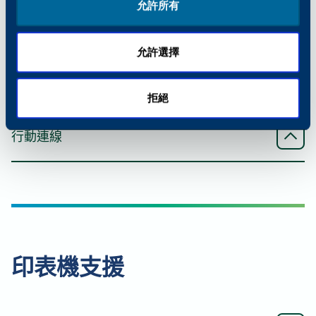
允許所有
掃描功能
允許選擇
文件進紙器類型
傳真功能
拒絕
標準 DSPF
傳輸速度
行動連線
文件送紙器容量
33.6 kbps
AirPrint®
130 (雙面自動、文件送紙器、單面、雙面掃描)
傳輸模式
支援從 iPhone、iPad 或 Mac 進行無線列印
掃描速度 (單工/雙工)
ITU-T G3
印表機支援
Mopria® 列印服務
80 ipm 彩色、80 ipm 黑色/ 160 ipm 彩色、160
傳真類型
ipm 黑色
啟用從 Android 裝置（4.4 或更新版本）進行無線列
印的功能