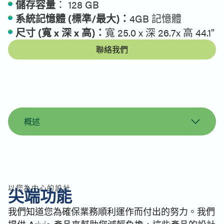
儲存容量
： 128 GB
系統記憶體 (標準/最大)：
4GB 記憶體
尺寸 (寬 x 深 x 高)：
寬 25.0 x 深 26.7x 高 44.1"
聯絡我們
概述
概觀
規格
印表機支援
類似產品
以您為中心的設計
尖端功能
聯絡
我們知道您為確保業務順利運作而付出的努力。我們