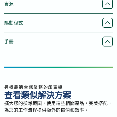
資源
直接傳真、無紙傳真
掃描紙張大小
Mopria® 掃描
規格表
驅動程式
最小值
支援將文件無線掃描至 Android 裝置（4.4 或更新版
凱頓 C3135/C3145/C4155/C4165 規格表 - 英文
A5
本）
顏色規格表 - 英語（英國）
Mac 列印驅動程式 PDF 傳真驅動程式
手冊
顏色規格表 - 英語
顏色規格表 - 德文
Arivia C3135 Mac 列印驅動程式 PDF 傳真驅動程式
最大值
WiFi Direct（需選配WiFi卡）
顏色規格表 - 法文
- 英文, 英文 (UK)
A3
全系列產品手冊
顏色規格表 - 義大利文
讓智慧型手機、平板電腦和電腦能夠無線連接並列印
顏色規格表 - 西班牙文
Arivia Full Line 手冊 - 英文, 英文（英國）
Mac PS 印表機驅動程式
Arivia Full Line 手冊 - 德文
Arivia C3135 Mac PS 印表機驅動程式 - 英文 (英國),
Arivia Full Line 手冊 - 法文
掃描解析度
使用手冊
英文
Arivia Full Line 手冊 - 意大利文
尋找最適合您業務的印表機
Arivia C3135、C3145、C4155 及 C4165 使用手冊 -
Arivia 全行小冊子-西班牙文
查看類似解決方案
600 x 600 dpi
英語（英國）、英語
Arivia 全線小冊子 - 西班牙文
Mac PDF 印表機驅動程式
擴大您的搜尋範圍，使用這些相關產品，完美搭配，
Arivia C3135、C3145、C4155 及 C4165 使用手冊 -
Arivia C3135 Mac PDF 印表機驅動程式 - 英文, 英文
為您的工作流程提供額外的價值和效率。
羅馬尼亞語 - 羅馬尼亞語
全行小冊子翻頁
(UK)
Arivia C3135、C3145、C4155 及 C4165 使用手冊 -