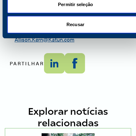
Permitir seleção
Contacto global para os meios de
comunicação social -
Allie Kern,
Recusar
Gestor de relações públicas
Allison.Kern@Katun.com
PARTILHAR
Explorar notícias
relacionadas