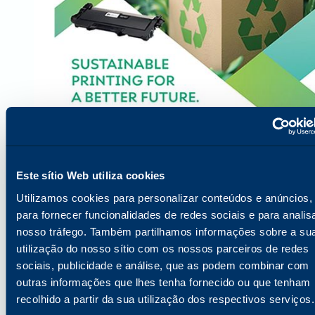
Sobre a Katun
Este sítio Web utiliza cookies
Com sede em Minneapolis, Minnesota, EUA,
Utilizamos cookies para personalizar conteúdos e anúncios,
a Katun Corporation (Katun) é um dos
para fornecer funcionalidades de redes sociais e para analis
principais fornecedores mundiais de
nosso tráfego. Também partilhamos informações sobre a su
consumíveis de imagem equivalentes a
utilização do nosso sítio com os nossos parceiros de redes
OEM e uma gama abrangente de produtos
sociais, publicidade e análise, que as podem combinar com
e serviços para impressoras, fotocopiadoras
outras informações que lhes tenha fornecido ou que tenham
e impressoras multifunções (MFPs). Em
recolhido a partir da sua utilização dos respectivos serviços.