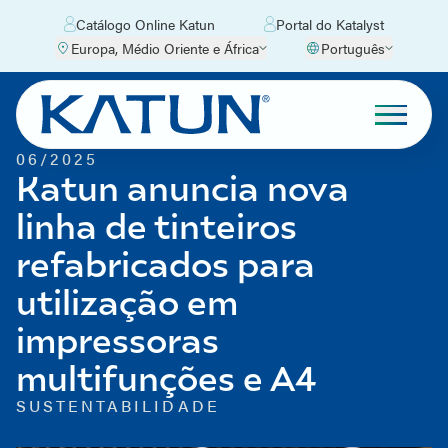
Catálogo Online Katun
Portal do Katalyst
Europa, Médio Oriente e África
Português
06/2025
Katun anuncia nova
linha de tinteiros
refabricados para
utilização em
impressoras
multifunções e A4
SUSTENTABILIDADE