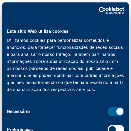
Este sítio Web utiliza cookies
Utilizamos cookies para personalizar conteúdos e
anúncios, para fornecer funcionalidades de redes sociais
e para analisar o nosso tráfego. Também partilhamos
informações sobre a sua utilização do nosso sítio com
os nossos parceiros de redes sociais, publicidade e
análise, que as podem combinar com outras informações
que lhes tenha fornecido ou que tenham recolhido a partir
da sua utilização dos respectivos serviços.
Seleção
Necessário
de
consentimento
Erro de aplicação: ocorreu uma exceção do lado do cliente ao
Preferências
carregar o site katun.com (consulte a consola do navegador