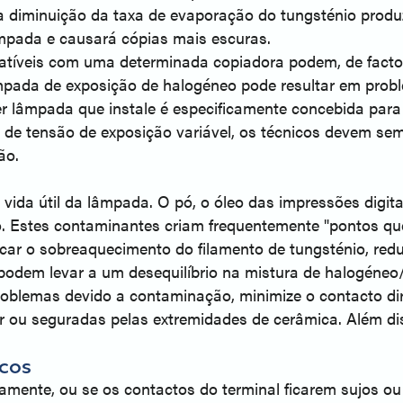
 a diminuição da taxa de evaporação do tungsténio produ
âmpada e causará cópias mais escuras.
íveis com uma determinada copiadora podem, de facto, 
pada de exposição de halogéneo pode resultar em probl
er lâmpada que instale é especificamente concebida para
e tensão de exposição variável, os técnicos devem sempr
ão.
da útil da lâmpada. O pó, o óleo das impressões digita
eo. Estes contaminantes criam frequentemente "pontos qu
ar o sobreaquecimento do filamento de tungsténio, reduz
podem levar a um desequilíbrio na mistura de halogéneo
roblemas devido a contaminação, minimize o contacto d
 ou seguradas pelas extremidades de cerâmica. Além dis
icos
amente, ou se os contactos do terminal ficarem sujos o