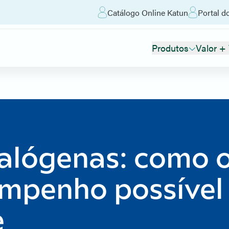
Catálogo Online Katun
Portal d
Produtos
Valor +
lógenas: como o
mpenho possível
e