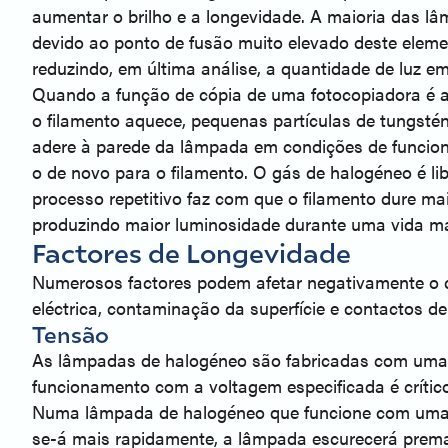
aumentar o brilho e a longevidade. A maioria das l
devido ao ponto de fusão muito elevado deste elem
reduzindo, em última análise, a quantidade de luz em
Quando a função de cópia de uma fotocopiadora é a
o filamento aquece, pequenas partículas de tungst
adere à parede da lâmpada em condições de funciona
o de novo para o filamento. O gás de halogéneo é li
processo repetitivo faz com que o filamento dure 
produzindo maior luminosidade durante uma vida ma
Factores de Longevidade
Numerosos factores podem afetar negativamente o d
eléctrica, contaminação da superfície e contactos 
Tensão
As lâmpadas de halogéneo são fabricadas com uma q
funcionamento com a voltagem especificada é crític
Numa lâmpada de halogéneo que funcione com uma te
se-á mais rapidamente, a lâmpada escurecerá prem