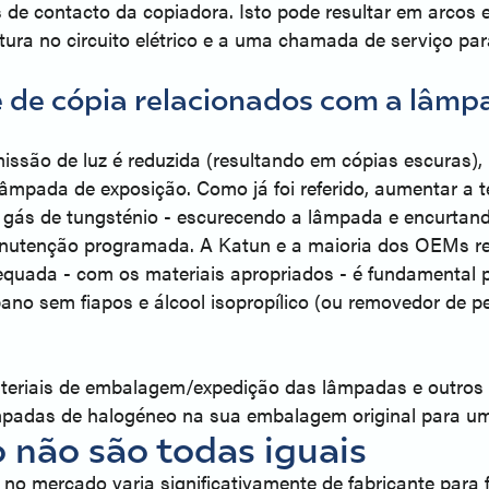
de contacto da copiadora. Isto pode resultar em arcos e
utura no circuito elétrico e a uma chamada de serviço p
e de cópia relacionados com a lâmp
issão de luz é reduzida (resultando em cópias escuras),
ada de exposição. Como já foi referido, aumentar a ten
gás de tungsténio - escurecendo a lâmpada e encurtando 
manutenção programada. A Katun e a maioria dos OEMs r
equada - com os materiais apropriados - é fundamental
pano sem fiapos e álcool isopropílico (ou removedor de 
teriais de embalagem/expedição das lâmpadas e outros 
lâmpadas de halogéneo na sua embalagem original para 
 não são todas iguais
no mercado varia significativamente de fabricante para