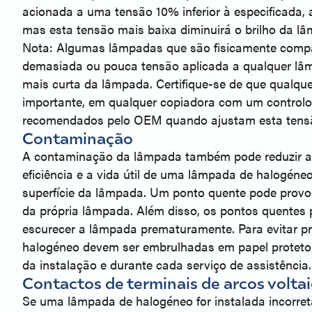
acionada a uma tensão 10% inferior à especificada,
mas esta tensão mais baixa diminuirá o brilho da l
Nota: Algumas lâmpadas que são fisicamente compat
demasiada ou pouca tensão aplicada a qualquer lâm
mais curta da lâmpada. Certifique-se de que qualqu
importante, em qualquer copiadora com um controlo d
recomendados pelo OEM quando ajustam esta tens
Contaminação
A contaminação da lâmpada também pode reduzir a vi
eficiência e a vida útil de uma lâmpada de halogén
superfície da lâmpada. Um ponto quente pode provoc
da própria lâmpada. Além disso, os pontos quentes 
escurecer a lâmpada prematuramente. Para evitar p
halogéneo devem ser embrulhadas em papel protetor
da instalação e durante cada serviço de assistência.
Contactos de terminais de arcos volta
Se uma lâmpada de halogéneo for instalada incorret