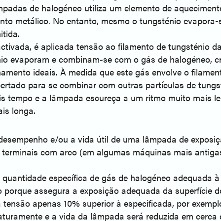
âmpadas de halogéneo utiliza um elemento de aquecimento
ento metálico. No entanto, mesmo o tungsténio evapora
itida.
ctivada, é aplicada tensão ao filamento de tungsténio 
énio evaporam e combinam-se com o gás de halogéneo, c
mento ideais. À medida que este gás envolve o filamento
bertado para se combinar com outras partículas de tungs
mais tempo e a lâmpada escureça a um ritmo muito mais 
is longa.
esempenho e/ou a vida útil de uma lâmpada de exposiçã
de terminais com arco (em algumas máquinas mais antigas
uantidade específica de gás de halogéneo adequada à t
o porque assegura a exposição adequada da superfície d
nsão apenas 10% superior à especificada, por exemplo,
aturamente e a vida da lâmpada será reduzida em cerca