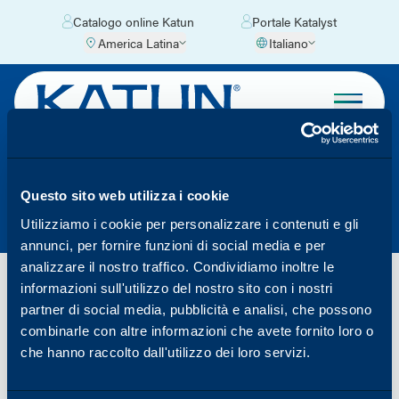
Catalogo online Katun
Portale Katalyst
America Latina
Italiano
PFOS
Questo sito web utilizza i cookie
Utilizziamo i cookie per personalizzare i contenuti e gli
annunci, per fornire funzioni di social media e per
analizzare il nostro traffico. Condividiamo inoltre le
informazioni sull'utilizzo del nostro sito con i nostri
La Direttiva 2006/122/ECOF dell'Unione Europea ha
partner di social media, pubblicità e analisi, che possono
limitato l'importazione di prodotti contenenti PFOS
combinarle con altre informazioni che avete fornito loro o
(perfluorottano sulfanato e il suo sale) dopo il 1°
che hanno raccolto dall'utilizzo dei loro servizi.
giugno 2008. Katun Corporation ha confermato la
piena conformità alla Direttiva prima del 1° giugno