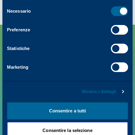
2008, in conformità con la nostra Politica ambientale
Selezione
dichiarata.
Necessario
del
consenso
Preferenze
Statistiche
Marketing
Mostra i dettagli
PRODOTTI
VALORE + INSIGHTS
Consentire a tutti
SUPPORTO
Consentire la selezione