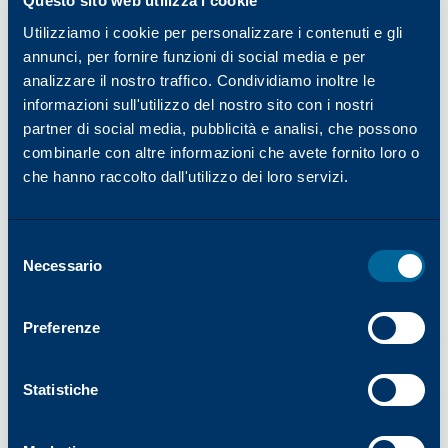
Questo sito web utilizza i cookie
Utilizziamo i cookie per personalizzare i contenuti e gli
annunci, per fornire funzioni di social media e per
analizzare il nostro traffico. Condividiamo inoltre le
informazioni sull'utilizzo del nostro sito con i nostri
partner di social media, pubblicità e analisi, che possono
Ricerca per nome del modello
combinarle con altre informazioni che avete fornito loro o
che hanno raccolto dall'utilizzo dei loro servizi.
O
Selezione
Necessario
del
Ricerca per categoria
consenso
Tipo di stampante
Preferenze
Nome del modello
Colore
Statistiche