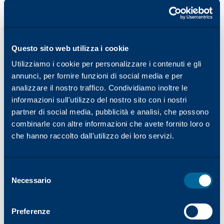
Questo sito web utilizza i cookie
Utilizziamo i cookie per personalizzare i contenuti e gli
annunci, per fornire funzioni di social media e per
analizzare il nostro traffico. Condividiamo inoltre le
informazioni sull'utilizzo del nostro sito con i nostri
partner di social media, pubblicità e analisi, che possono
SOLUZIONI COMPLETE PER PRESTAZIONI E
combinarle con altre informazioni che avete fornito loro o
DURATA
Parti e tamburi
che hanno raccolto dall'utilizzo dei loro servizi.
Katun applica livelli eccezionalmente elevati di
precisione e cura nello sviluppo della sua vasta
Selezione
gamma di componenti per fotocopiatrici, stampanti
Necessario
del
e dispositivi multifunzione.
consenso
Batterie, kit di batteria e chip di reset per batterie
Preferenze
Fondere i componenti