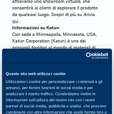
attraverso uno showroom virtuale, che
consentirà ai clienti di esplorare il prodotto
da qualsiasi luogo. Scopri di più su Arivia
qui
.
Informazioni su Katun
Con sede a Minneapolis, Minnesota, USA,
Katun Corporation (Katun) è uno dei
principali fornitori al mondo di materiali di
consumo equivalenti agli OEM e di una
gamma completa di prodotti e servizi per
stampanti, fotocopiatrici e stampanti
multifunzione (MFP). Nel 2024 Katun ha
Questo sito web utilizza i cookie
lanciato Arivia, la sua prima linea di
Utilizziamo i cookie per personalizzare i contenuti e gli
multifunzione. Katun vanta oltre 45 anni di
annunci, per fornire funzioni di social media e per
esperienza nel settore delle tecnologie per
analizzare il nostro traffico. Condividiamo inoltre le
ufficio e serve circa 8.000 partner rivenditori
informazioni sull'utilizzo del nostro sito con i nostri
e distributori in tutto il mondo. Sfruttando il
partner di social media, pubblicità e analisi, che possono
combinarle con altre informazioni che avete fornito loro o
proprio patrimonio di esperienza nel settore,