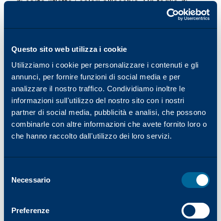
di carta riflette i colori all'occhio. Un foglio di
carta bianco-blu riflette maggiormente la luce
nell'intervallo blu/violetto dello spettro visibile ed
è una scelta eccellente per la stampa di colori
Questo sito web utilizza i cookie
freddi come i blu e i neri e per il contrasto.
L'occhio umano spesso percepisce i bianchi blu
Utilizziamo i cookie per personalizzare i contenuti e gli
come più luminosi di quanto non siano in realtà.
annunci, per fornire funzioni di social media e per
analizzare il nostro traffico. Condividiamo inoltre le
I bianchi caldi riflettono maggiormente la
informazioni sull'utilizzo del nostro sito con i nostri
gamma dei rossi/arancioni dello spettro visibile
partner di social media, pubblicità e analisi, che possono
e sono una scelta eccellente per la stampa di
combinarle con altre informazioni che avete fornito loro o
colori caldi come i toni della carne e per la
che hanno raccolto dall'utilizzo dei loro servizi.
facilità di lettura. I bianchi bilanciati (neutri)
riflettono in modo uniforme tutti i colori dello
spettro visibile e forniscono una riproduzione
Selezione
accurata dei colori.
Necessario
del
consenso
Preferenze