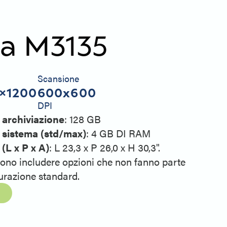
ia M3135
Scansione
0×1200
600x600
DPI
 archiviazione
: 128 GB
 sistema (std/max)
: 4 GB DI RAM
(L x P x A)
: L 23,3 x P 26,0 x H 30,3".
sono includere opzioni che non fanno parte
gurazione standard.