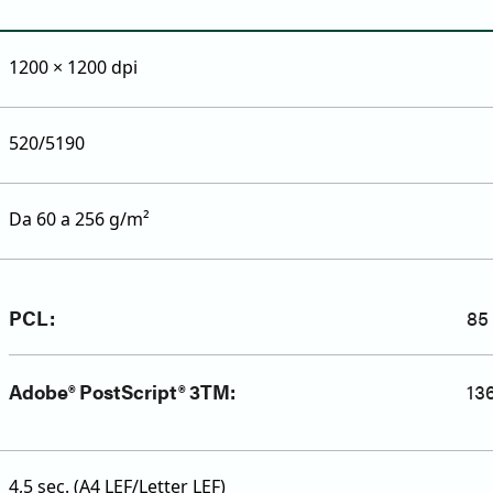
1200 × 1200 dpi
520/5190
Da 60 a 256 g/m²
PCL:
85 
Adobe® PostScript® 3TM:
136
4,5 sec. (A4 LEF/Letter LEF)