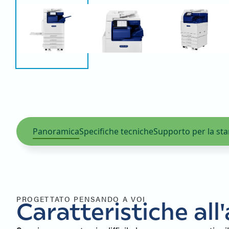
Panoramica
Specifiche tecniche
Supporto per la st
PROGETTATO PENSANDO A VOI
Caratteristiche al