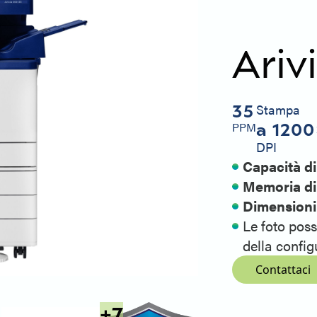
Ariv
35
Stampa
a 120
PPM
DPI
Capacità di
Memoria di
Dimensioni 
Le foto pos
della confi
Contattaci
+
7