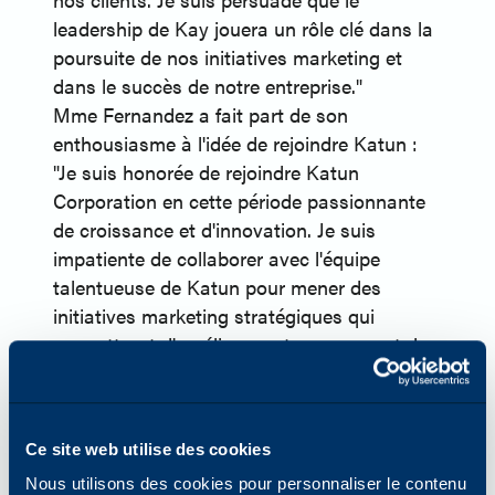
leadership de Kay jouera un rôle clé dans la
poursuite de nos initiatives marketing et
dans le succès de notre entreprise."
Mme Fernandez a fait part de son
enthousiasme à l'idée de rejoindre Katun :
"Je suis honorée de rejoindre Katun
Corporation en cette période passionnante
de croissance et d'innovation. Je suis
impatiente de collaborer avec l'équipe
talentueuse de Katun pour mener des
initiatives marketing stratégiques qui
permettront d'améliorer notre marque et de
répondre aux besoins en constante
évolution de nos clients."
À propos de Katun
Ce site web utilise des cookies
Basée à Minneapolis, Minnesota, États-
Unis, Katun Corporation (Katun) est l'un des
Nous utilisons des cookies pour personnaliser le contenu