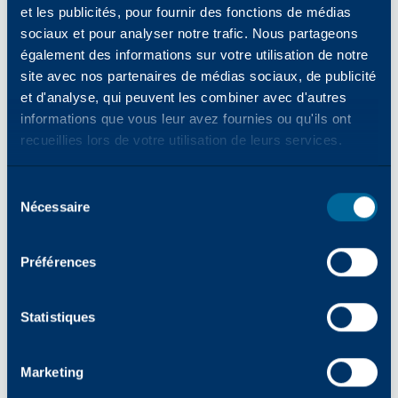
et les publicités, pour fournir des fonctions de médias
principaux fournisseurs mondiaux de
sociaux et pour analyser notre trafic. Nous partageons
consommables bureautiques équivalents
également des informations sur votre utilisation de notre
aux OEM et d'une gamme complète de
site avec nos partenaires de médias sociaux, de publicité
produits et de services pour les
et d'analyse, qui peuvent les combiner avec d'autres
imprimantes, les copieurs et les imprimantes
informations que vous leur avez fournies ou qu'ils ont
multifonctions (MFP). En 2024, Katun a
recueillies lors de votre utilisation de leurs services.
lancé Arivia, sa première gamme
d'imprimantes multifonctions. Katun a plus
Sélection
de 45 ans d'expérience dans le secteur de la
Nécessaire
des
bureautique et compte environ 8 000
consentements
partenaires revendeurs et distributeurs dans
Préférences
le monde. En s'appuyant sur la richesse de
son expertise industrielle, Katun vise à
apporter à ses clients "le succès en toute
Statistiques
simplicité", en offrant des produits et des
services axés sur la fiabilité, la simplicité et
Marketing
l'innovation.
www.katun.com