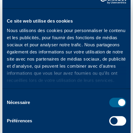
d'adhérer à une surface OPC "collante" qu'à une
surface plus vitreuse. En outre, les dommages
dus au broutage ou au retournement de la lame
Ce site web utilise des cookies
risquent d'être plus graves sur les tambours
Nous utilisons des cookies pour personnaliser le contenu
OPC, car les revêtements OPC sont plus
et les publicités, pour fournir des fonctions de médias
souples et plus sensibles aux rayures que les
sociaux et pour analyser notre trafic. Nous partageons
également des informations sur votre utilisation de notre
revêtements en alliage de sélénium.
site avec nos partenaires de médias sociaux, de publicité
Types de lubrifiants
et d'analyse, qui peuvent les combiner avec d'autres
Les tambours et les lames de nettoyage de
informations que vous leur avez fournies ou qu'ils ont
tambour pré-lubrifiés, ainsi que ceux installés
recueillies lors de votre utilisation de leurs services.
dans des photocopieurs dotés d'un cycle de
lubrification automatique du tambour utilisant
Sélection
du toner, ne nécessitent généralement pas de
Nécessaire
des
lubrification supplémentaire avant leur
consentements
installation. Toutefois, pour les tambours et les
lames non pré-lubrifiés et qui ne bénéficient pas
Préférences
d'un cycle de lubrification, les techniciens de