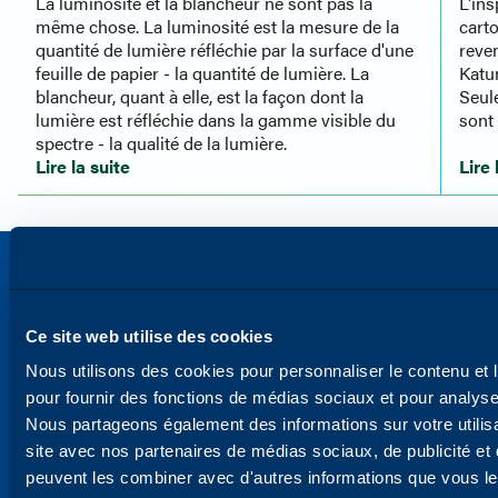
La luminosité et la blancheur ne sont pas la
L'ins
même chose. La luminosité est la mesure de la
cart
quantité de lumière réfléchie par la surface d'une
reven
feuille de papier - la quantité de lumière. La
Katu
blancheur, quant à elle, est la façon dont la
Seul
lumière est réfléchie dans la gamme visible du
sont
spectre - la qualité de la lumière.
Lire la suite
Lire 
Ce site web utilise des cookies
Nous utilisons des cookies pour personnaliser le contenu et l
pour fournir des fonctions de médias sociaux et pour analyser
Nous partageons également des informations sur votre utilisa
site avec nos partenaires de médias sociaux, de publicité et 
peuvent les combiner avec d'autres informations que vous l