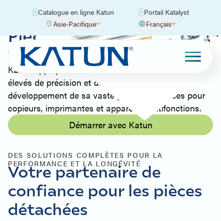
Catalogue en ligne Katun
Portail Katalyst
Asie-Pacifique
Français
Pièces détachées et
tambours
Katun applique des niveaux exceptionnellement
élevés de précision et de soin dans le
développement de sa vaste gamme de pièces pour
copieurs, imprimantes et appareils multifonctions.
Démarrer avec Katun
DES SOLUTIONS COMPLÈTES POUR LA
PERFORMANCE ET LA LONGÉVITÉ
Votre partenaire de
confiance pour les pièces
détachées