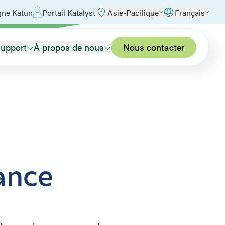
gne Katun
Portail Katalyst
Asie-Pacifique
Français
upport
À propos de nous
Nous contacter
ance