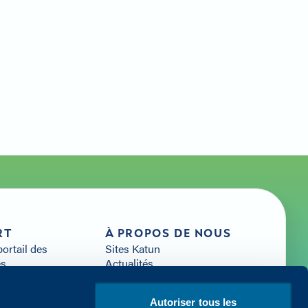
e
RT
À PROPOS DE NOUS
portail des
Sites Katun
es
Actualités
Carrières
s Arivia
Démarrer avec Katun
Autoriser tous les
s ressources