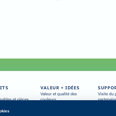
Monochrom
ITS
VALEUR + IDÉES
SUPPO
Valeur et qualité des
Visite du 
bles et pièces
couleurs
partenair
s
Développement Durable
FAQ
s
Service clientèle
Ressource
ookies
Distribution
Toutes le