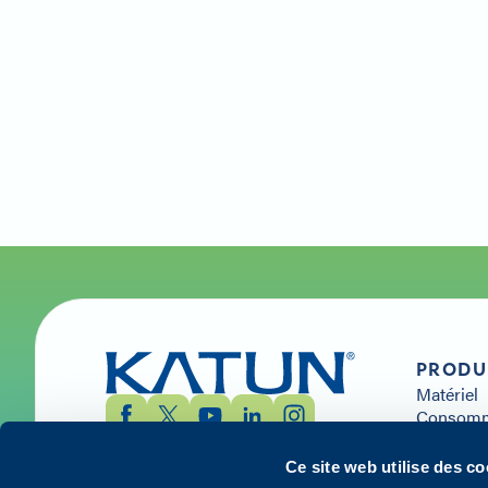
PRODU
Matériel
Consomma
détachée
Solution
Ce site web utilise des c
Services