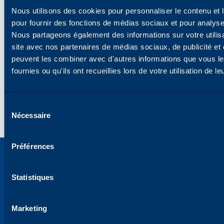
Nous utilisons des cookies pour personnaliser le contenu et l
Exposé : Quelle est la différence entre la
Blad
pour fournir des fonctions de médias sociaux et pour analyser
luminosité et la blancheur ?
adé
La luminosité et la blancheur ne sont pas la
Si l
Nous partageons également des informations sur votre utilisa
même chose. La luminosité est la mesure de la
phot
site avec nos partenaires de médias sociaux, de publicité et 
quantité de lumière réfléchie par la surface d'une
lubri
peuvent les combiner avec d'autres informations que vous l
feuille de papier - la quantité de lumière. La
grav
fournies ou qu'ils ont recueillies lors de votre utilisation de l
blancheur, quant à elle, est la façon dont la
lame"
lumière est réfléchie dans la gamme visible du
des 
spectre - la qualité de la lumière.
tambo
Sélection
Lire la suite
Lire 
Nécessaire
des
consentements
Préférences
Statistiques
Marketing