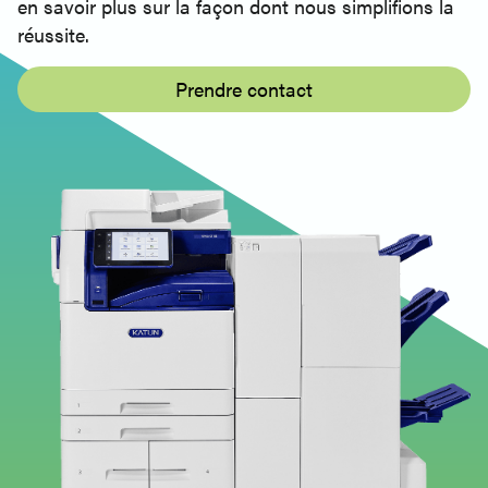
en savoir plus sur la façon dont nous simplifions la
- Pilote d'impression (V3) - 32bit - Italien
réussite.
Katun Arivia M4155 - Windows - PS PrinterDriver
- Pilote d'impression (V3) - 32bit - Français
Prendre contact
Katun Arivia M4155 - Windows - PS PrinterDriver
- Pilote d'impression (V3) - 32bit - Allemand
Katun Arivia M4155 - Windows - PS PrinterDriver
- Pilote d'impression (V3) - 32bit - Espagnol
Katun Arivia M4155 - Windows - PS PrinterDriver
- Pilote d'impression (V3) - 32bit - Espagnol
Windows - Utilitaire de numérisation
réseau3 - Pilote de numérisation
Katun Arivia M4155 - Windows - Utilitaire de
numérisation réseau3 - Pilote de numérisation -
anglais, anglais (UK)
Windows - Document Monitor2 - Logiciel