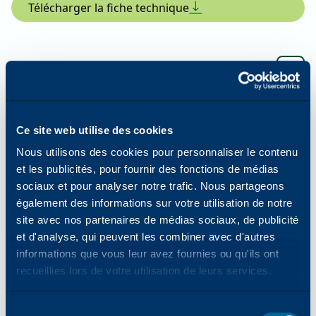
Télécharger la fiche technique
Fonction d'impression
Résolution d'impression améliorée
Ce site web utilise des cookies
1200 x 2400 dpi
Nous utilisons des cookies pour personnaliser le contenu
et les publicités, pour fournir des fonctions de médias
sociaux et pour analyser notre trafic. Nous partageons
Capacité papier standard (Std/Max)
également des informations sur votre utilisation de notre
site avec nos partenaires de médias sociaux, de publicité
3110/6140
et d'analyse, qui peuvent les combiner avec d'autres
informations que vous leur avez fournies ou qu'ils ont
recueillies lors de votre utilisation de leurs services.
Formats et grammages du papier
Sélection
52 à 300 g/m².