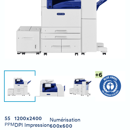
+
6
55
1200x2400
Numérisation
PPM
DPI Impression
600x600