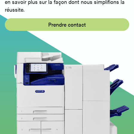
en savoir plus sur la façon dont nous simplifions la
- Pilote d'impression (V3) - 32bit - Espagnol
réussite.
Katun Arivia M2130 - Windows - PS PrinterDriver
- Pilote d'impression (V3) - 32bit - Espagnol
Prendre contact
Windows - Utilitaire de numérisation
réseau3 - Pilote de numérisation
Katun Arivia M2130 - Windows - Utilitaire de
numérisation réseau3 - Pilote de numérisation -
anglais, anglais (UK)
Windows - Document Monitor2 - Logiciel
utilitaire
Katun Arivia M2130 - Windows - Document
Monitor2 - Logiciel utilitaire - anglais, anglais
(UK)