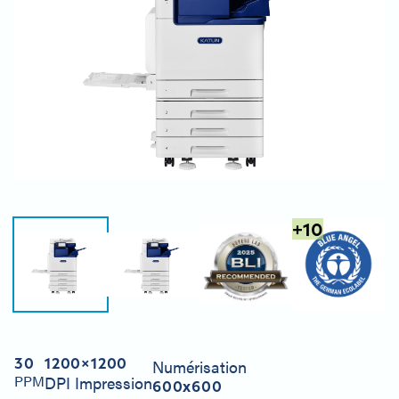
+
10
30
1200×1200
Numérisation
PPM
DPI Impression
600x600