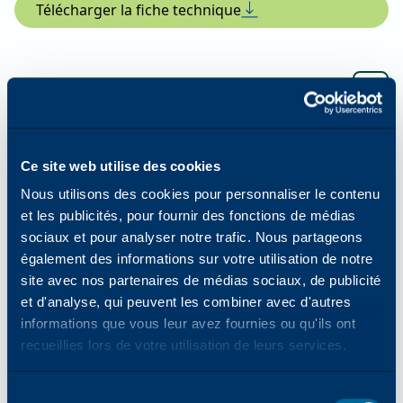
Télécharger la fiche technique
Fonction d'impression
Résolution d'impression améliorée
Ce site web utilise des cookies
1200 × 1200 dpi
Nous utilisons des cookies pour personnaliser le contenu
et les publicités, pour fournir des fonctions de médias
sociaux et pour analyser notre trafic. Nous partageons
Capacité papier standard (Std/Max)
également des informations sur votre utilisation de notre
site avec nos partenaires de médias sociaux, de publicité
520/5190
et d'analyse, qui peuvent les combiner avec d'autres
informations que vous leur avez fournies ou qu'ils ont
recueillies lors de votre utilisation de leurs services.
Formats et grammages du papier
Sélection
60 à 256 g/m².