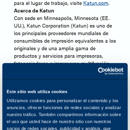
para el lugar de trabajo, visite
Katun.com
.
Acerca de Katun
Con sede en Minneapolis, Minnesota (EE.
UU.), Katun Corporation (Katun) es uno de
los principales proveedores mundiales de
consumibles de impresión equivalentes a los
originales y de una amplia gama de
productos y servicios para impresoras,
fotocopiadoras e impresoras multifunción
(MFP). En 2024, Katun lanzó Arivia, su
primera línea de impresoras multifunción.
Katun cuenta con más de 45 años de
Este sitio web utiliza cookies
experiencia en el sector de la tecnología de
oficina y presta servicio a aproximadamente
Utilizamos cookies para personalizar el contenido y los
8000 distribuidor en todo el mundo.
anuncios, ofrecer funciones de redes sociales y analizar
nuestro tráfico. También compartimos información sobre
Aprovechando su amplia experiencia en el
el uso que usted hace de nuestro sitio con nuestros
sector, Katun tiene como objetivo ofrecer a
socios de redes sociales, publicidad y análisis, que