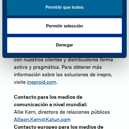
El punto fuerte de inepro reside en ofrecer
Permitir que todos
soluciones y servicios seguros, fiables y
fáciles de usar que se integran de forma
Permitir selección
rápida y fluida tanto en entornos nuevos
como en los ya existentes. Con un fuerte
enfoque en la seguridad, la personalización
Denegar
y la calidad, colaboramos estrechamente
con nuestros clientes y distribuidores forma
activa y pragmática. Para obtener más
información sobre las soluciones de inepro,
visite
ineproid.com
.
Contacto para los medios de
comunicación a nivel mundial:
Allie Kern, directora de relaciones públicas
Allison.Kern@Katun.com
Contacto europeo para los medios de