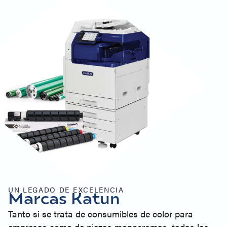
UN LEGADO DE EXCELENCIA
Marcas Katun
Tanto si se trata de consumibles de color para
empresas como de piezas monocromas, todas las