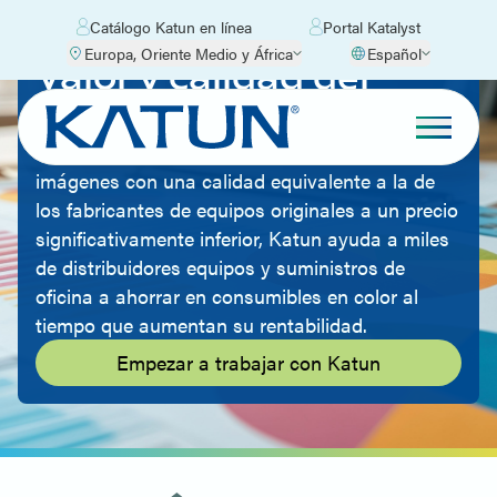
Catálogo Katun en línea
Portal Katalyst
Europa, Oriente Medio y África
Español
Valor y calidad del
color
Al ofrecer consumibles para la reproducción de
imágenes con una calidad equivalente a la de
los fabricantes de equipos originales a un precio
significativamente inferior, Katun ayuda a miles
de distribuidores equipos y suministros de
oficina a ahorrar en consumibles en color al
tiempo que aumentan su rentabilidad.
Empezar a trabajar con Katun