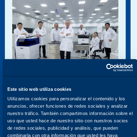
Este sitio web utiliza cookies
Utilizamos cookies para personalizar el contenido y los
LE AYUDAMOS A MANTENERSE A LA
anuncios, ofrecer funciones de redes sociales y analizar
VANGUARDIA
Evolucionamos
nuestro tráfico. También compartimos información sobre el
constantemente para
uso que usted hace de nuestro sitio con nuestros socios
de redes sociales, publicidad y análisis, que pueden
satisfacer sus necesidades
combinarla con otra información que usted les haya